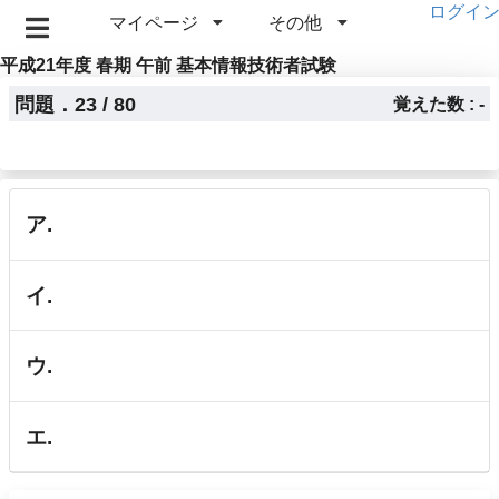
ログイ
マイページ
その他
平成21年度 春期 午前 基本情報技術者試験
問題．23 / 80
覚えた数 : -
ア.
イ.
ウ.
エ.