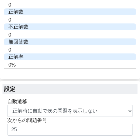
0
正解数
0
不正解数
0
無回答数
0
正解率
0%
設定
自動遷移
次からの問題番号