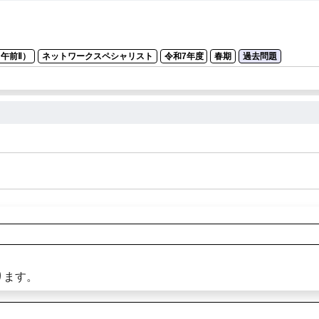
午前Ⅱ）
ネットワークスペシャリスト
令和7年度
春期
過去問題
ります。