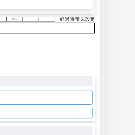
経過時間:未設定
0%
0%