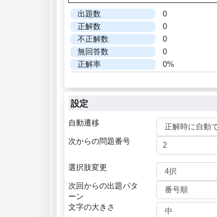
出題数
0
正解数
0
不正解数
0
無回答数
0
正解率
0%
設定
自動遷移
次からの問題番号
選択肢変更
次回からの出題パタ
ーン
文字の大きさ