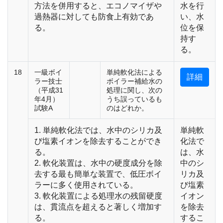
方法を併用すると、エコノマイザや
水を行
過熱器に対しても防食上有効であ
い、水
る。
位を保
持す
る。
18
一級ボイ
単純軟化法による
詳細
ラー技士
ボイラー補給水の
（平成31
処理に関し、次の
年4月）
うち誤っているも
試験A
のはどれか。
1. 単純軟化法では、水中のシリカ及
単純軟
び塩素イオンを除去することができ
化法で
る。
は、水
2. 軟化装置は、水中の硬度成分を除
中のシ
去する最も簡単な装置で、低圧ボイ
リカ及
ラーに多く使用されている。
び塩素
3. 軟化装置による処理水の残留硬度
イオン
は、貫流点を超えると著しく増加す
を除去
る。
するこ