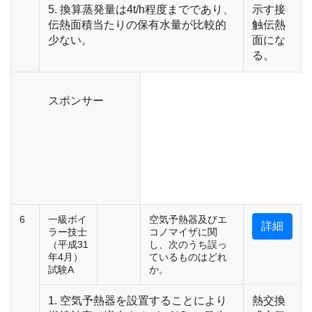
5. 換算蒸発量は4t/h程度までであり、
示す接
伝熱面積当たりの保有水量が比較的
触伝熱
少ない。
面にな
る。
スポンサー
6
一級ボイ
空気予熱器及びエ
詳細
ラー技士
コノマイザに関
（平成31
し、次のうち誤っ
年4月）
ているものはどれ
試験A
か。
1. 空気予熱器を設置することにより
熱交換