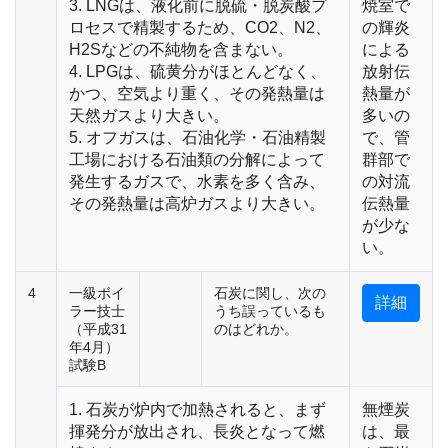
3. LNGは、液化前に脱硫・脱炭酸プ
焼室で
ロセスで精製するため、CO2、N2、
の輝炎
H2Sなどの不純物を含まない。
による
4. LPGは、硫黄分がほとんどなく、
放射伝
かつ、空気より重く、その発熱量は
熱量が
天然ガスより大きい。
多いの
5. オフガスは、石油化学・石油精製
で、管
工場における石油類の分解によって
群部で
発生するガスで、水素を多く含み、
の対流
その発熱量は高炉ガスより大きい。
伝熱量
が少な
い。
4
一級ボイ
石炭に関し、次の
詳細
ラー技士
うち誤っているも
（平成31
のはどれか。
年4月）
試験B
1. 石炭が炉内で加熱されると、まず
無煙炭
揮発分が放出され、長炎となって燃
は、最