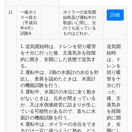
11
一級ボイ
ボイラーの送気開
詳細
ラー技士
始時及び運転中の
（平成31
取扱いに関し、次
年4月）
のうち誤っている
試験A
ものはどれか。
1. 送気開始時は、ドレンを切り暖管
送気開
を十分に行った後、主蒸気弁を段階
始時
的に開き、全開にした状態で送気す
は、ド
る。
レンを
2. 運転中は、2個の水面計の水位を対
切り暖
比し、差異を認めたときは、水面計
管を十
の機能試験を行う。
分に行
3. 運転中、水面計の水位に全く動き
った
がないときは、元弁が閉まっている
後、主
か、又は水側連絡管に詰まりが生じ
蒸気弁
ている可能性があるので、直ちに水
を段階
面計の機能試験を行う。
的に開
4. 運転中は、ボイラーの水位をでき
き、全
るだけ一定に保つように努め、どう
開にし