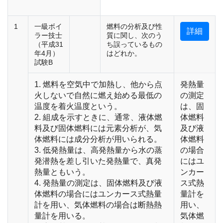
1
一級ボイ
燃料の分析及び性
詳細
ラー技士
質に関し、次のう
（平成31
ち誤っているもの
年4月）
はどれか。
試験B
1. 燃料を空気中で加熱し、他から点
発熱量
火しないで自然に燃え始める最低の
の測定
温度を着火温度という。
は、固
2. 組成を示すときに、通常、液体燃
体燃料
料及び固体燃料には元素分析が、気
及び液
体燃料には成分分析が用いられる。
体燃料
3. 低発熱量は、高発熱量から水の蒸
の場合
発潜熱を差し引いた発熱量で、真発
にはユ
熱量ともいう。
ンカー
4. 発熱量の測定は、固体燃料及び液
ス式熱
体燃料の場合にはユンカース式熱量
量計を
計を用い、気体燃料の場合は断熱熱
用い、
量計を用いる。
気体燃