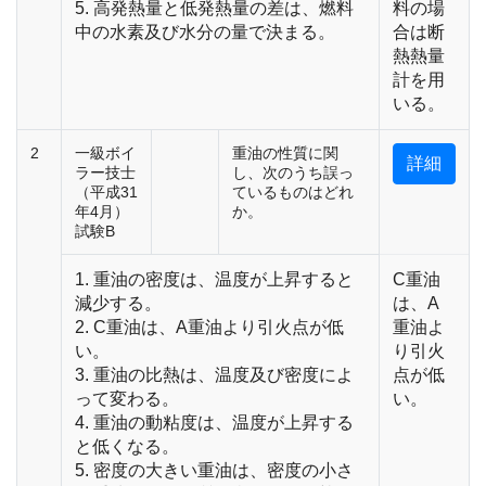
5. 高発熱量と低発熱量の差は、燃料
料の場
中の水素及び水分の量で決まる。
合は断
熱熱量
計を用
いる。
2
一級ボイ
重油の性質に関
詳細
ラー技士
し、次のうち誤っ
（平成31
ているものはどれ
年4月）
か。
試験B
1. 重油の密度は、温度が上昇すると
C重油
減少する。
は、A
2. C重油は、A重油より引火点が低
重油よ
い。
り引火
3. 重油の比熱は、温度及び密度によ
点が低
って変わる。
い。
4. 重油の動粘度は、温度が上昇する
と低くなる。
5. 密度の大きい重油は、密度の小さ