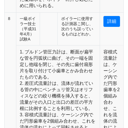
めに用いられる。
8
一級ボイ
ボイラーに使用す
詳細
ラー技士
る計測器こ関し、
（平成31
次のうち誤ってい
年4月）
るものはどれか。
試験A
1. ブルドン管圧力計は、断面が扁平
容積式
な管を円弧状に曲げ、その一端を固
流量計
定し他端を閉じ、その先に歯付扇形
は、ケ
片を取り付けて小歯車とかみ合わせ
ーシン
たものである。
グ内で
2. 差圧式流量計は、流体が流れてい
だ円形
る管の中にベンチュリ管又はオリフ
歯車を2
ィスなどの絞り機構を挿入すると、
個組み
流量がその入口と出口の差圧の平方
合わ
根に比例することを利用している。
せ、こ
3. 容積式流量計は、ケーシング内で
れを流
だ円形歯車を2個組み合わせ、これを
体の流
流体の流れによって回転させると、
れによ