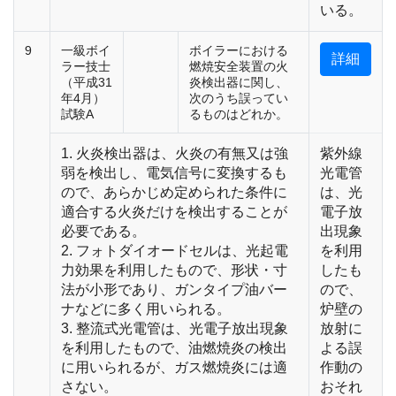
いる。
9
一級ボイ
ボイラーにおける
詳細
ラー技士
燃焼安全装置の火
（平成31
炎検出器に関し、
年4月）
次のうち誤ってい
試験A
るものはどれか。
1. 火炎検出器は、火炎の有無又は強
紫外線
弱を検出し、電気信号に変換するも
光電管
ので、あらかじめ定められた条件に
は、光
適合する火炎だけを検出することが
電子放
必要である。
出現象
2. フォトダイオードセルは、光起電
を利用
力効果を利用したもので、形状・寸
したも
法が小形であり、ガンタイプ油バー
ので、
ナなどに多く用いられる。
炉壁の
3. 整流式光電管は、光電子放出現象
放射に
を利用したもので、油燃焼炎の検出
よる誤
に用いられるが、ガス燃焼炎には適
作動の
さない。
おそれ