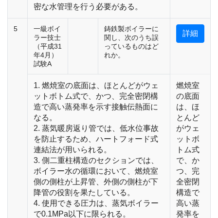
密な水管理を行う必要がある。
5
一級ボイ
鋳鉄製ボイラーに
詳細
ラー技士
関し、次のうち誤
（平成31
っているものはど
年4月）
れか。
試験A
1. 燃焼室の底面は、ほとんどがウェ
燃焼室
ットボトム式で、かつ、完全密閉構
の底面
造で高い蒸発率を示す接触伝熱面に
は、ほ
なる。
とんど
2. 蒸気暖房返り管では、低水位事故
がウェ
を防止するため、ハートフォード式
ットボ
連結法が用いられる。
トム式
3. 側二重柱構造のセクションでは、
で、か
ボイラー水の循環において、燃焼室
つ、完
側の側柱が上昇管、外側の側柱が下
全密閉
降管の役割を果たしている。
構造で
4. 使用できる圧力は、蒸気ボイラー
高い蒸
で0.1MPa以下に限られる。
発率を