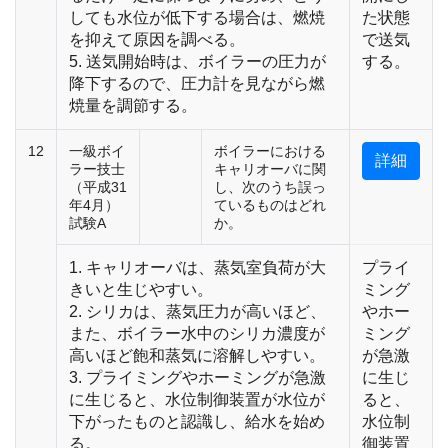
しても水位が低下する場合は、燃焼
た状態
を抑えて原因を調べる。
で送気
5. 送気開始時は、ボイラーの圧力が
する。
降下するので、圧力計を見ながら燃
焼量を調節する。
12
一級ボイ
ボイラーにおける
詳細
ラー技士
キャリオーバに関
（平成31
し、次のうち誤っ
年4月）
ているものはどれ
試験A
か。
1. キャリオーバは、蒸気室負荷が大
プライ
きいと生じやすい。
ミング
2. シリカは、蒸気圧力が高いほど、
やホー
また、ボイラー水中のシリカ濃度が
ミング
高いほど飽和蒸気に溶解しやすい。
が急激
3. プライミングやホーミングが急激
に生じ
に生じると、水位制御装置が水位が
ると、
下がったものと認識し、給水を始め
水位制
る。
御装置