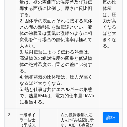
量は、壁の両側面の温度差及び熱伝
気の比
導する面積に比例し、厚さに反比例
体積
する。
は、圧
2. 固体壁の表面とそれに接する流体
力が高
との間の熱移動を熱伝達といい、液
くなる
体の沸騰又は蒸気の凝縮のように相
ほど大
変化を伴う場合の熱伝達率は極めて
きくな
大きい。
る。
3. 放射伝熱によって伝わる熱量は、
高温物体の絶対温度の四乗と低温物
体の絶対温度の四乗との差に比例す
る。
4. 飽和蒸気の比体積は、圧力が高く
なるほど大きくなる。
5. 熱と仕事は共にエネルギーの形態
で、熱量6MJは、電気的仕事量1kWh
に相当する。
2
一級ボイ
次の低炭素鋼の応
詳細
ラー技士
力-ひずみ線図に示
（平成31
す、A点、B点及び