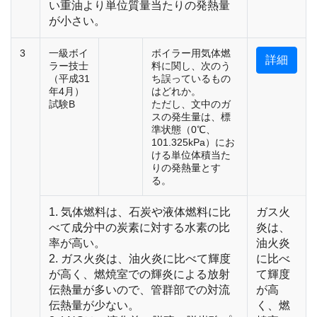
い重油より単位質量当たりの発熱量
が小さい。
3
一級ボイ
ボイラー用気体燃
詳細
ラー技士
料に関し、次のう
（平成31
ち誤っているもの
年4月）
はどれか。
試験B
ただし、文中のガ
スの発生量は、標
準状態（0℃、
101.325kPa）にお
ける単位体積当た
りの発熱量とす
る。
1. 気体燃料は、石炭や液体燃料に比
ガス火
べて成分中の炭素に対する水素の比
炎は、
率が高い。
油火炎
2. ガス火炎は、油火炎に比べて輝度
に比べ
が高く、燃焼室での輝炎による放射
て輝度
伝熱量が多いので、管群部での対流
が高
伝熱量が少ない。
く、燃