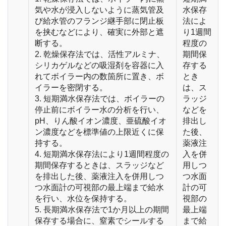
気や水が浸入しないように蒸気管及
水保存
び給水管のフランジ継手部に閉止板
法によ
を挟むなどにより、確実に外部と遮
り1週間
断する。
程度の
2. 乾燥保存法では、活性アルミナ、
期間保
シリカゲルなどの吸湿剤を容器に入
存する
れてボイラー内の数箇所に置き、ボ
とき
イラーを密閉する。
は、ス
3. 短期満水保存法では、ボイラーの
ラッジ
停止前にボイラー水の分析を行い、
などを
pH、りん酸イオン濃度、亜硫酸イオ
排出し
ン濃度などを標準値の上限近くに保
た後、
持する。
薬液注
4. 短期満水保存法により1週間程度の
入を併
期間保存するときは、スラッジなど
用しつ
を排出した後、薬液注入を併用しつ
つ水面
つ水面計の可視部の最上端まで給水
計の可
を行い、水位を保持する。
視部の
5. 長期満水保存法で1か月以上の期間
最上端
保存する場合に、窒素でシールする
まで給