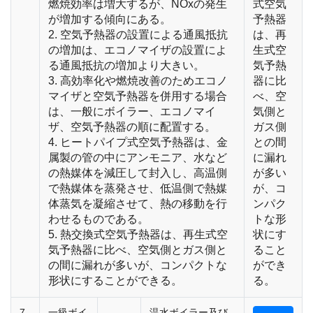
燃焼効率は増大するが、NOxの発生
式空気
が増加する傾向にある。
予熱器
2. 空気予熱器の設置による通風抵抗
は、再
の増加は、エコノマイザの設置によ
生式空
る通風抵抗の増加より大きい。
気予熱
3. 高効率化や燃焼改善のためエコノ
器に比
マイザと空気予熱器を併用する場合
べ、空
は、一般にボイラー、エコノマイ
気側と
ザ、空気予熱器の順に配置する。
ガス側
4. ヒートパイプ式空気予熱器は、金
との間
属製の管の中にアンモニア、水など
に漏れ
の熱媒体を減圧して封入し、高温側
が多い
で熱媒体を蒸発させ、低温側で熱媒
が、コ
体蒸気を凝縮させて、熱の移動を行
ンパク
わせるものである。
トな形
5. 熱交換式空気予熱器は、再生式空
状にす
気予熱器に比べ、空気側とガス側と
ること
の間に漏れが多いが、コンパクトな
ができ
形状にすることができる。
る。
7
一級ボイ
温水ボイラー及び