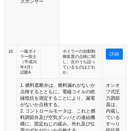
スポンサー
16
一級ボイ
ボイラーの自動制
詳細
ラー技士
御装置の点検に関
（平成31
し、次のうち誤っ
年4月）
ているものはどれ
試験A
か。
1. 燃料遮断弁は、燃料漏れがないか
オンオ
点検するとともに、電磁コイルの絶
フ式圧
縁抵抗を測定することにより、漏電
力調節
がないか点検する。
器は、
2. コントロールモータは、これと燃
内蔵し
料調節弁及び空気ダンパとの連結機
ている
構に、固定ねじの緩み、外れ及び位
すべり
置のずれがないか点検する。
抵抗器