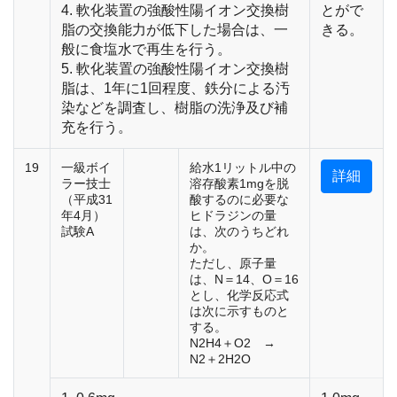
4. 軟化装置の強酸性陽イオン交換樹
とがで
脂の交換能力が低下した場合は、一
きる。
般に食塩水で再生を行う。
5. 軟化装置の強酸性陽イオン交換樹
脂は、1年に1回程度、鉄分による汚
染などを調査し、樹脂の洗浄及び補
充を行う。
19
一級ボイ
給水1リットル中の
詳細
ラー技士
溶存酸素1mgを脱
（平成31
酸するのに必要な
年4月）
ヒドラジンの量
試験A
は、次のうちどれ
か。
ただし、原子量
は、N＝14、O＝16
とし、化学反応式
は次に示すものと
する。
N2H4＋O2 →
N2＋2H2O