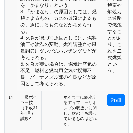
を「かまなり」という。
焼室や
3. 「かまなり」の原因としては、燃
燃焼ガ
焼によるもの、ガスの偏流によるも
ス通路
の、渦によるものなどが考えられ
で燃焼
る。
するこ
4. 火炎が息づく原因としては、燃料
とがあ
油圧や油温の変動、燃料調整弁や風
り、こ
量調節用ダンパのハンチングなどが
れを二
考えられる。
次燃焼
5. 火炎が赤い場合は、燃焼用空気の
とい
不足、燃料と燃焼用空気の撹拝不
う。
良、バーナノズル部の不良などが原
因として考えられる。
14
一級ボイ
ボイラーに給水す
詳細
ラー技士
るディフューザポ
（平成31
ンプの取扱いに関
年4月）
し、次のうち誤っ
試験A
ているものはどれ
か。