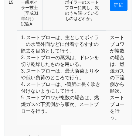
15
一級ボイ
ボイラーのスート
詳細
ラー技士
ブローに関し、次
（平成31
のうち誤っている
年4月）
ものはどれか。
試験A
1. スートブローは、主としてボイラ
スート
ーの水管外面などに付着するすすの
ブロワ
除去を目的として行う。
が複数
2. スートブローの蒸気は、ドレンを
の場合
切り乾燥したものを用いる。
は、燃
3. スートブローは、最大負荷よりや
焼ガス
や低い負荷のところで行う。
の下流
4. スートブローは、-箇所に長く吹き
側から
付けないようにして行う。
順次、
5. スートブロワが複数の場合は、燃
スート
焼ガスの下流側から順次、スートブ
ブロー
ローを行う。
を行
う。