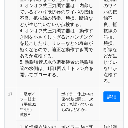
3. オンオフ式圧力調節器は、内蔵し
のワイ
ているすべり抵抗器のワイパの接触
パの接
不良、抵抗線の汚損、焼損、断線な
触不
どが生じていないか点検する。
良、抵
4. オンオフ式圧力調節器は、動作す
抗線の
き間を小さくしすぎるとハンチング
汚損、
を起こしたり、リレーなどの寿命が
焼損、
短くなるので、適正な動作すき間で
断線な
あるか点検する。
どが生
5. 熱膨張管式水位調整装置の熱膨張
じてい
管の水側は、1日1回以上ドレン弁を
ないか
開いてブローする。
点検す
る。
17
一級ボイ
ボイラー休止中の
詳細
ラー技士
保存法に関し、次
（平成31
のうち誤っている
年4月）
ものはどれか。
試験A
1. 乾燥保存法では、ボイラー内に蒸
短期満