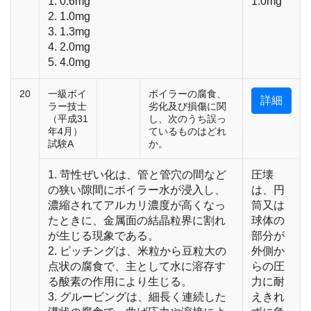
1. 0.6mg
1.0mg
2. 1.0mg
3. 1.3mg
4. 2.0mg
5. 4.0mg
20
一級ボイ
ボイラーの腐食、
詳細
ラー技士
劣化及び損傷に関
（平成31
し、次のうち誤っ
年4月）
ているものはどれ
試験A
か。
1. 苛性ぜい化は、管と管穴の間など
圧壊
の狭い隙間にボイラー水が浸入し、
は、円
濃縮されてアルカリ濃度が高くなっ
筒又は
たときに、金属面の結晶粒界に割れ
球体の
が生じる現象である。
部分が
2. ピッチングは、米粒から豆粒大の
外側か
点状の腐食で、主として水に溶存す
らの圧
る酸素の作用により生じる。
力に耐
3. グルービングは、細長く連続した
えきれ