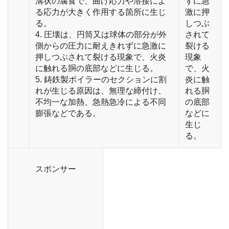
溝状の腐食で、曲げ応力や溶接によ
ずに急
る応力が大きく作用する箇所に生じ
激に押
る。
しつぶ
4. 圧壊は、円筒又は球体の部分が外
されて
側からの圧力に耐えきれずに急激に
裂ける
押しつぶされて裂ける現象で、火炎
現象
に触れる胴の底部などに生じる。
で、火
5. 鋳鉄製ボイラーのセクションに割
炎に触
れが生じる原因は、無理な締付け、
れる胴
不均一な加熱、急熱急冷による不同
の底部
膨張などである。
などに
生じ
る。
スポンサー