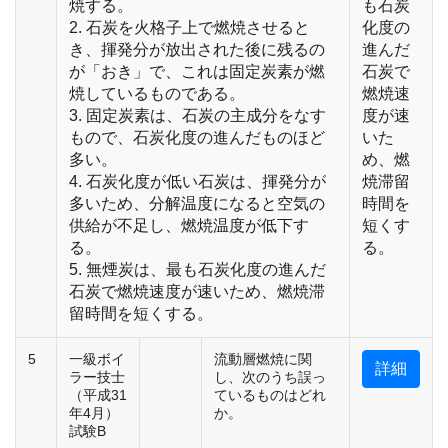
焼する。
も石炭
2. 石炭を火格子上で燃焼させると
化度の
き、揮発分が放出された後に残るの
進んだ
が「おき」で、これは固定炭素が燃
石炭で
焼しているものである。
燃焼速
3. 固定炭素は、石炭の主成分をなす
度が速
もので、石炭化度の進んだものほど
いた
多い。
め、燃
4. 石炭化度が低い石炭は、揮発分が
焼滞留
多いため、分解温度になると空気の
時間を
供給が不足し、燃焼温度が低下す
短くす
る。
る。
5. 無煙炭は、最も石炭化度の進んだ
石炭で燃焼速度が速いため、燃焼滞
留時間を短くする。
5
一級ボイ
流動層燃焼に関
詳細
ラー技士
し、次のうち誤っ
（平成31
ているものはどれ
年4月）
か。
試験B