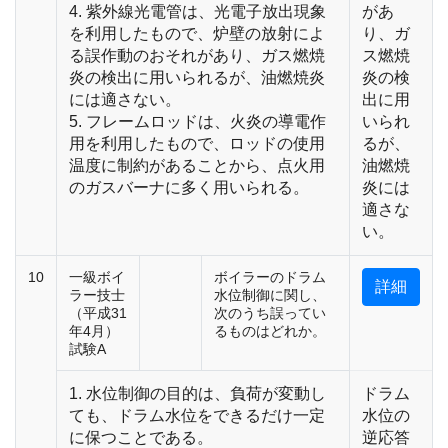
4. 紫外線光電管は、光電子放出現象
があ
を利用したもので、炉壁の放射によ
り、ガ
る誤作動のおそれがあり、ガス燃焼
ス燃焼
炎の検出に用いられるが、油燃焼炎
炎の検
には適さない。
出に用
5. フレームロッドは、火炎の導電作
いられ
用を利用したもので、ロッドの使用
るが、
温度に制約があることから、点火用
油燃焼
のガスバーナに多く用いられる。
炎には
適さな
い。
10
一級ボイ
ボイラーのドラム
詳細
ラー技士
水位制御に関し、
（平成31
次のうち誤ってい
年4月）
るものはどれか。
試験A
1. 水位制御の目的は、負荷が変動し
ドラム
ても、ドラム水位をできるだけ一定
水位の
に保つことである。
逆応答