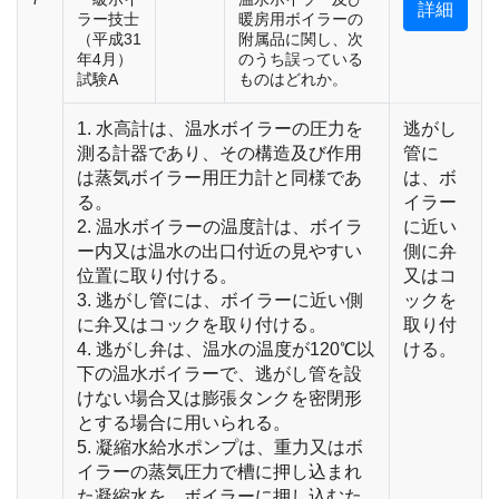
詳細
ラー技士
暖房用ボイラーの
（平成31
附属品に関し、次
年4月）
のうち誤っている
試験A
ものはどれか。
1. 水高計は、温水ボイラーの圧力を
逃がし
測る計器であり、その構造及び作用
管に
は蒸気ボイラー用圧力計と同様であ
は、ボ
る。
イラー
2. 温水ボイラーの温度計は、ボイラ
に近い
ー内又は温水の出口付近の見やすい
側に弁
位置に取り付ける。
又はコ
3. 逃がし管には、ボイラーに近い側
ックを
に弁又はコックを取り付ける。
取り付
4. 逃がし弁は、温水の温度が120℃以
ける。
下の温水ボイラーで、逃がし管を設
けない場合又は膨張タンクを密閉形
とする場合に用いられる。
5. 凝縮水給水ポンプは、重力又はボ
イラーの蒸気圧力で槽に押し込まれ
た凝縮水を、ボイラーに押し込むた