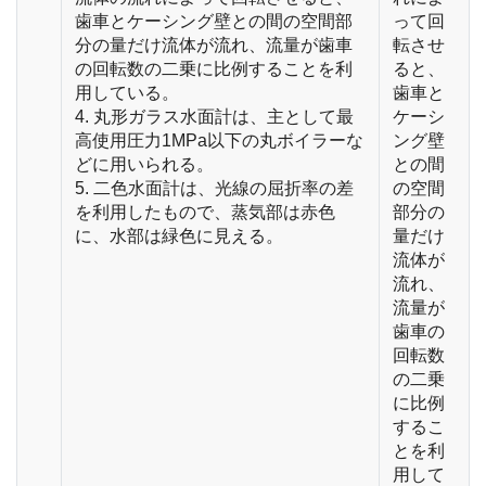
歯車とケーシング壁との間の空間部
って回
分の量だけ流体が流れ、流量が歯車
転させ
の回転数の二乗に比例することを利
ると、
用している。
歯車と
4. 丸形ガラス水面計は、主として最
ケーシ
高使用圧力1MPa以下の丸ボイラーな
ング壁
どに用いられる。
との間
5. 二色水面計は、光線の屈折率の差
の空間
を利用したもので、蒸気部は赤色
部分の
に、水部は緑色に見える。
量だけ
流体が
流れ、
流量が
歯車の
回転数
の二乗
に比例
するこ
とを利
用して