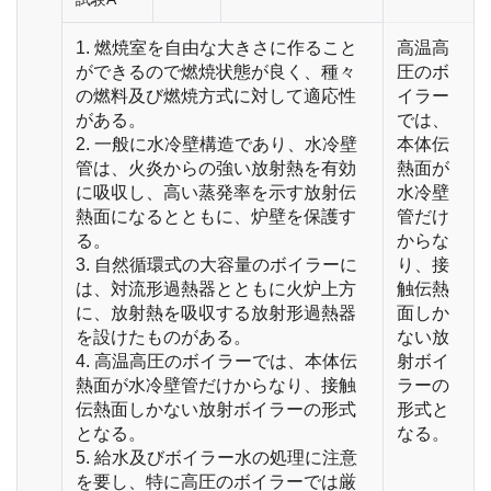
1. 燃焼室を自由な大きさに作ること
高温高
ができるので燃焼状態が良く、種々
圧のボ
の燃料及び燃焼方式に対して適応性
イラー
がある。
では、
2. 一般に水冷壁構造であり、水冷壁
本体伝
管は、火炎からの強い放射熱を有効
熱面が
に吸収し、高い蒸発率を示す放射伝
水冷壁
熱面になるとともに、炉壁を保護す
管だけ
る。
からな
3. 自然循環式の大容量のボイラーに
り、接
は、対流形過熱器とともに火炉上方
触伝熱
に、放射熱を吸収する放射形過熱器
面しか
を設けたものがある。
ない放
4. 高温高圧のボイラーでは、本体伝
射ボイ
熱面が水冷壁管だけからなり、接触
ラーの
伝熱面しかない放射ボイラーの形式
形式と
となる。
なる。
5. 給水及びボイラー水の処理に注意
を要し、特に高圧のボイラーでは厳