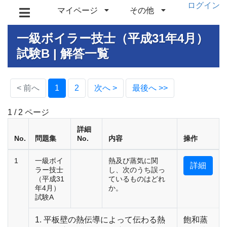
ログイン
マイページ
その他
一級ボイラー技士（平成31年4月）
試験B | 解答一覧
(current)
< 前へ
1
2
次へ >
最後へ >>
1 / 2 ページ
詳細
No.
問題集
No.
内容
操作
1
一級ボイ
熱及び蒸気に関
詳細
ラー技士
し、次のうち誤っ
（平成31
ているものはどれ
年4月）
か。
試験A
1. 平板壁の熱伝導によって伝わる熱
飽和蒸