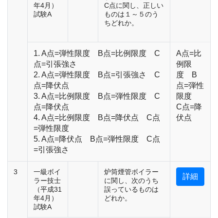
年4月）
C点に関し、正しい
試験A
ものは１～５のう
ちどれか。
1. A点=弾性限度 B点=比例限度 C
A点=比
点=引張強さ
例限
2. A点=弾性限度 B点=引張強さ C
度 B
点=降伏点
点=弾性
3. A点=比例限度 B点=弾性限度 C
限度
点=降伏点
C点=降
4. A点=比例限度 B点=降伏点 C点
伏点
=弾性限度
5. A点=降伏点 B点=弾性限度 C点
=引張強さ
3
一級ボイ
炉筒煙管ボイラー
詳細
ラー技士
に関し、次のうち
（平成31
誤っているものは
年4月）
どれか。
試験A