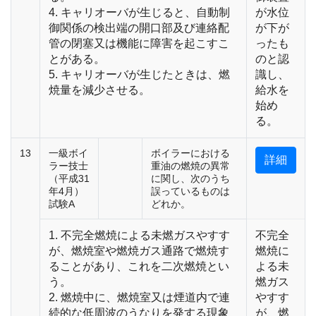
4. キャリオーバが生じると、自動制
が水位
御関係の検出端の開口部及び連絡配
が下が
管の閉塞又は機能に障害を起こすこ
ったも
とがある。
のと認
5. キャリオーバが生じたときは、燃
識し、
焼量を減少させる。
給水を
始め
る。
13
一級ボイ
ボイラーにおける
詳細
ラー技士
重油の燃焼の異常
（平成31
に関し、次のうち
年4月）
誤っているものは
試験A
どれか。
1. 不完全燃焼による未燃ガスやすす
不完全
が、燃焼室や燃焼ガス通路で燃焼す
燃焼に
ることがあり、これを二次燃焼とい
よる未
う。
燃ガス
2. 燃焼中に、燃焼室又は煙道内で連
やすす
続的な低周波のうなりを発する現象
が、燃