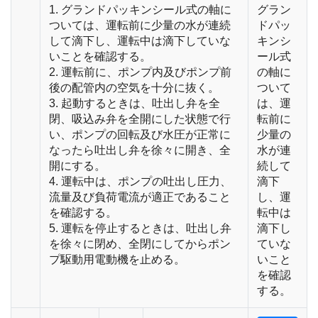
1. グランドパッキンシール式の軸に
グラン
ついては、運転前に少量の水が連続
ドパッ
して滴下し、運転中は滴下していな
キンシ
いことを確認する。
ール式
2. 運転前に、ポンプ内及びポンプ前
の軸に
後の配管内の空気を十分に抜く。
ついて
3. 起動するときは、吐出し弁を全
は、運
閉、吸込み弁を全開にした状態で行
転前に
い、ポンプの回転及び水圧が正常に
少量の
なったら吐出し弁を徐々に開き、全
水が連
開にする。
続して
4. 運転中は、ポンプの吐出し圧力、
滴下
流量及び負荷電流が適正であること
し、運
を確認する。
転中は
5. 運転を停止するときは、吐出し弁
滴下し
を徐々に閉め、全閉にしてからポン
ていな
プ駆動用電動機を止める。
いこと
を確認
する。