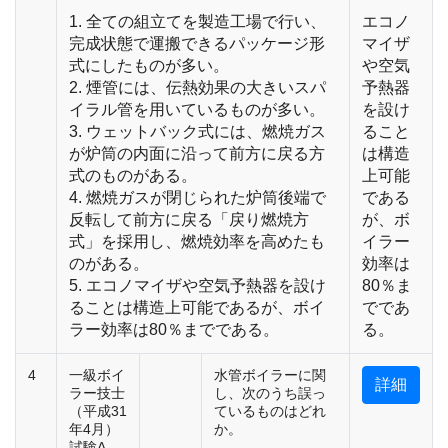
1. 全ての組立てを製造工場で行い、
エコノ
完成状態で運搬できるパッケージ形
マイザ
式にしたものが多い。
や空気
2. 煙管には、伝熱効果の大きいスパ
予熱器
イラル管を用いているものが多い。
を設け
3. ウェットバック式には、燃焼ガス
ること
が炉筒の内面に沿って前方に戻る方
は構造
式のものがある。
上可能
4. 燃焼ガスが閉じられた炉筒後端で
である
反転して前方に戻る「戻り燃焼方
が、ボ
式」を採用し、燃焼効率を高めたも
イラー
のがある。
効率は
5. エコノマイザや空気予熱器を設け
80％ま
ることは構造上可能であるが、ボイ
でであ
ラー効率は80％までである。
る。
4
一級ボイ
水管ボイラーに関
詳細
ラー技士
し、次のうち誤っ
（平成31
ているものはどれ
年4月）
か。
試験A