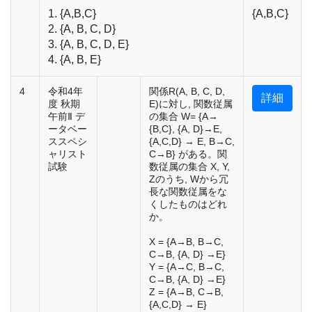
1. {A,B,C}
{A,B,C}
2. {A, B, C, D}
3. {A, B, C, D, E}
4. {A, B, E}
4
令和4年
関係R(A, B, C, D,
詳細
度 秋期
E)に対し, 関数従属
午前Ⅱ デ
の集合 W= {A→
ータベー
{B,C}, {A, D}→E,
ススペシ
{A,C,D} → E, B→C,
ャリスト
C→B} がある。関
試験
数従属の集合 X, Y,
Zのうち, Wから冗
長な関数従属をな
くしたものはどれ
か。
X = {A→B, B→C,
C→B, {A, D} →E}
Y = {A→C, B→C,
C→B, {A, D} →E}
Z = {A→B, C→B,
{A,C,D} → E}