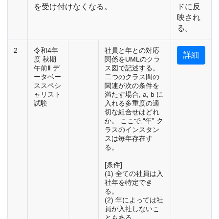
を受け付けなくなる。
ドに反
映され
る。
2
令和4年
社員と年との対応
詳細
度 秋期
関係をUMLのクラ
午前Ⅱ デ
ス図で記述する。
ータベー
二つのクラス間の
ススペシ
関連が次の条件を
ャリスト
満たす場合, a, b に
試験
入れる多重度の適
切な組合せはどれ
か。 ここで,“年” ク
ラスのインスタン
スは毎年存在す
る。
[条件]
(1) 全ての社員は入
社年を特定でき
る。
(2) 年によっては社
員が入社しないこ
ともある。