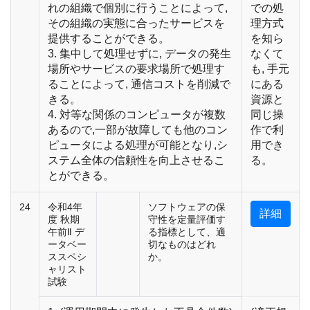
れの組織で個別に行うことによって,
での処
その組織の実態に合ったサービスを
理方式
提供することができる。
を知ら
3. 集中して処理せずに, データの発生
なくて
場所やサービスの要求場所で処理す
も, 手元
ることによって, 通信コストを削減で
にある
きる。
資源と
4. 対等な関係のコンピュータが複数
同じ操
あるので,一部が故障しても他のコン
作で利
ピュータによる処理が可能となり,シ
用でき
ステム全体の信頼性を向上させるこ
る。
とができる。
24
令和4年
ソフトウェアの保
詳細
度 秋期
守性を定量評価す
午前Ⅱ デ
る指標として、適
ータベー
切なものはどれ
ススペシ
か。
ャリスト
試験