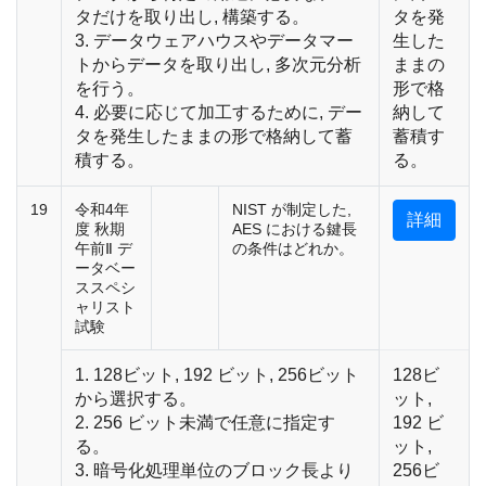
タだけを取り出し, 構築する。
タを発
3. データウェアハウスやデータマー
生した
トからデータを取り出し, 多次元分析
ままの
を行う。
形で格
4. 必要に応じて加工するために, デー
納して
タを発生したままの形で格納して蓄
蓄積す
積する。
る。
19
令和4年
NIST が制定した,
詳細
度 秋期
AES における鍵長
午前Ⅱ デ
の条件はどれか。
ータベー
ススペシ
ャリスト
試験
1. 128ビット, 192 ビット, 256ビット
128ビ
から選択する。
ット,
2. 256 ビット未満で任意に指定す
192 ビ
る。
ット,
3. 暗号化処理単位のブロック長より
256ビ