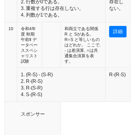
2. 行数が0である。
存在し
3. 重複する行は存在しない。
ない。
4. 列数が1である。
10
令和4年
和両立である関係
詳細
度 秋期
R と Sがある。
午前Ⅱ デ
R∩S と等しいもの
ータベー
はどれか。 ここで,
ススペシ
- は差演算, ∩は共
ャリスト
通集合演算を表
試験
す。
1. (R-S) - (S-R)
R-(R-S)
2. R-(R-S)
3. R-(S-R)
4. S-(R-S)
スポンサー