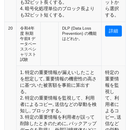
も32ビット長くする。
ットか
4. 暗号化処理単位のブロック長より
ら選択
も32ビット短くする。
する。
20
令和4年
DLP (Data Loss
詳細
度 秋期
Prevention) の機能
午前Ⅱ デ
はどれか。
ータベー
ススペシ
ャリスト
試験
1. 特定の重要情報が漏えいしたこと
特定の
を想定して, 重要情報の機密性の高さ
重要情
に基づいた被害額を事前に算出す
報を監
る。
視し
2. 特定の重要情報を監視して、利用
て、利
者によるコピー, 送信などの挙動を検
用者に
知し, ブロックする。
よるコ
3. 特定の重要情報を利用者が誤って
ピー, 送
削除したときのために, バックアップ
信など
データを取得し, 外部記憶媒体などに
の挙動