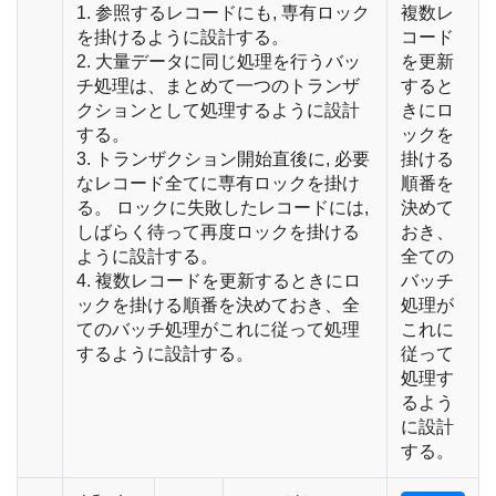
1. 参照するレコードにも, 専有ロック
複数レ
を掛けるように設計する。
コード
2. 大量データに同じ処理を行うバッ
を更新
チ処理は、まとめて一つのトランザ
すると
クションとして処理するように設計
きにロ
する。
ックを
3. トランザクション開始直後に, 必要
掛ける
なレコード全てに専有ロックを掛け
順番を
る。 ロックに失敗したレコードには,
決めて
しばらく待って再度ロックを掛ける
おき、
ように設計する。
全ての
4. 複数レコードを更新するときにロ
バッチ
ックを掛ける順番を決めておき、全
処理が
てのバッチ処理がこれに従って処理
これに
するように設計する。
従って
処理す
るよう
に設計
する。