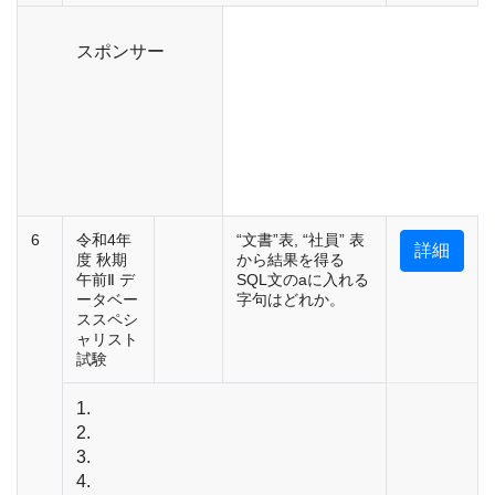
スポンサー
6
令和4年
“文書”表, “社員” 表
詳細
度 秋期
から結果を得る
午前Ⅱ デ
SQL文のaに入れる
ータベー
字句はどれか。
ススペシ
ャリスト
試験
1.
2.
3.
4.