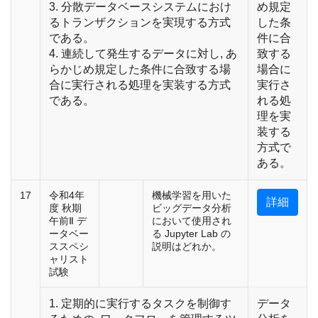
3. 分散データベースシステムにおけ
め規定
るトランザクションを実現する方式
した条
である。
件に合
4. 連続して発生するデータに対し, あ
致する
らかじめ規定した条件に合致する場
場合に
合に実行される処理を実装する方式
実行さ
である。
れる処
理を実
装する
方式で
ある。
17
令和4年
機械学習を用いた
詳細
度 秋期
ビッグデータ分析
午前Ⅱ デ
において使用され
ータベー
る Jupyter Lab の
ススペシ
説明はどれか。
ャリスト
試験
1. 定期的に実行するタスクを制御す
データ