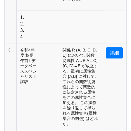
1.
2.
3.
4.
3
令和4年
関係 R (A, B, C, D,
詳細
度 秋期
E) において, 関数
午前Ⅱ デ
従属性 A→B,A→C,
ータベー
{C, D}→E が成立す
ススペシ
る。最初に属性集
ャリスト
合 {A,B} に対して,
試験
これらの関数従属
性によって関数的
に決定される属性
をこの属性集合に
加える。 この操作
を繰り返して得ら
れる属性集合(属性
集合の閉包) はどれ
か。