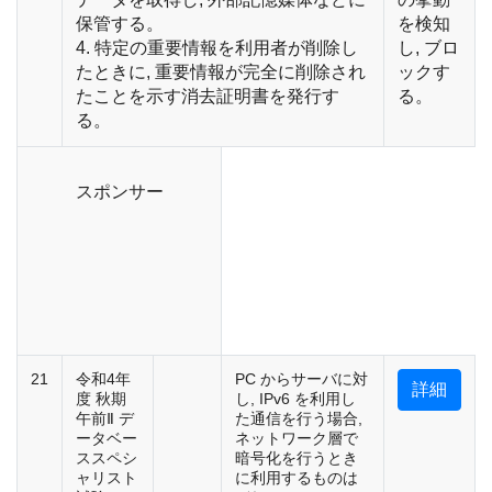
保管する。
を検知
4. 特定の重要情報を利用者が削除し
し, ブロ
たときに, 重要情報が完全に削除され
ックす
たことを示す消去証明書を発行す
る。
る。
スポンサー
21
令和4年
PC からサーバに対
詳細
度 秋期
し, IPv6 を利用し
午前Ⅱ デ
た通信を行う場合,
ータベー
ネットワーク層で
ススペシ
暗号化を行うとき
ャリスト
に利用するものは