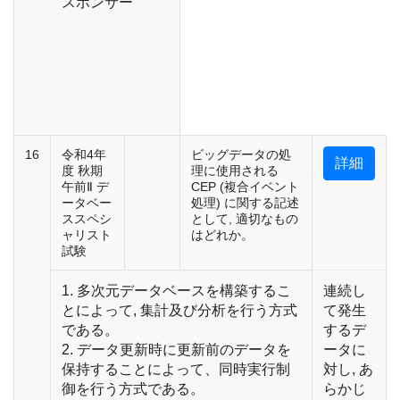
スポンサー
16
令和4年
ビッグデータの処
詳細
度 秋期
理に使用される
午前Ⅱ デ
CEP (複合イベント
ータベー
処理) に関する記述
ススペシ
として, 適切なもの
ャリスト
はどれか。
試験
1. 多次元データベースを構築するこ
連続し
とによって, 集計及び分析を行う方式
て発生
である。
するデ
2. データ更新時に更新前のデータを
ータに
保持することによって、同時実行制
対し, あ
御を行う方式である。
らかじ