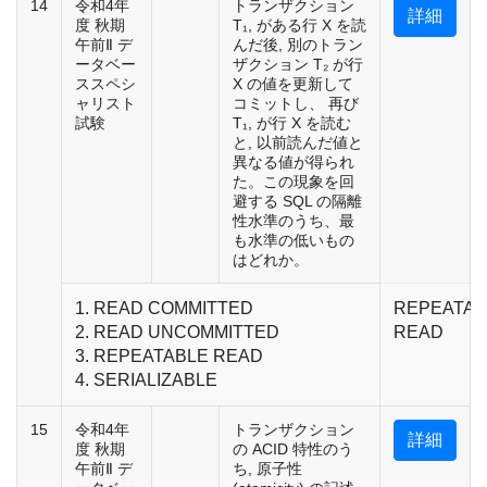
14
令和4年
トランザクション
詳細
度 秋期
T₁, がある行 X を読
午前Ⅱ デ
んだ後, 別のトラン
ータベー
ザクション T₂ が行
ススペシ
X の値を更新して
ャリスト
コミットし、 再び
試験
T₁, が行 X を読む
と, 以前読んだ値と
異なる値が得られ
た。この現象を回
避する SQL の隔離
性水準のうち、最
も水準の低いもの
はどれか。
1. READ COMMITTED
REPEATAB
2. READ UNCOMMITTED
READ
3. REPEATABLE READ
4. SERIALIZABLE
15
令和4年
トランザクション
詳細
度 秋期
の ACID 特性のう
午前Ⅱ デ
ち, 原子性