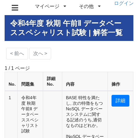
ログイン
マイページ
その他
令和4年度 秋期 午前Ⅱ データベー
ススペシャリスト試験 | 解答一覧
< 前へ
次へ >
1 / 1 ページ
詳細
No.
問題集
No.
内容
操作
1
令和4年
BASE 特性を満た
詳細
度 秋期
し, 次の特徴をもつ
午前Ⅱ デ
NoSQL データベー
ータベー
スシステムに関す
ススペシ
る記述のうち,適切
ャリスト
なものはどれか。
試験
[NoSQL データベー