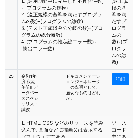
1. (運用期間中に発生した不具合件数)
(適正規
÷ (プログラムの規模)
模の基
2. (適正規模の基準を満たすプログラ
準を満
ムの数)÷(プログラムの総数)
たすプ
3. (テスト実施済みの分岐の数)÷(プロ
ログラ
グラムの総分岐数)
ムの
4. (プログラムの推定総エラー数) -
数)÷(プ
(摘出エラー数)
ログラ
ムの総
数)
25
令和4年
ドキュメンテーシ
詳細
度 秋期
ョンジェネレータ
午前Ⅱ デ
ーの説明として、
ータベー
適切なものはどれ
ススペシ
か。
ャリスト
試験
1. HTML, CSS などのリソースを読み
ソース
込んで, 画面などに描画又は表示する
コード
ソフトウェアである。
中にあ