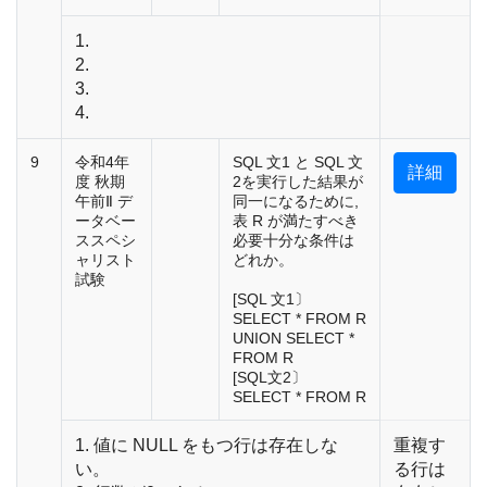
1.
2.
3.
4.
9
令和4年
SQL 文1 と SQL 文
詳細
度 秋期
2を実行した結果が
午前Ⅱ デ
同一になるために,
ータベー
表 R が満たすべき
ススペシ
必要十分な条件は
ャリスト
どれか。
試験
[SQL 文1〕
SELECT * FROM R
UNION SELECT *
FROM R
[SQL文2〕
SELECT * FROM R
1. 値に NULL をもつ行は存在しな
重複す
い。
る行は