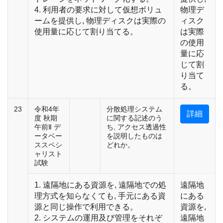
4. 利用者の要求に対して仮想ボリュ
物理デ
ームを提供し, 物理ディスクは実際の
ィスク
使用量に応じて割り当てる。
は実際
の使用
量に応
じて割
り当て
る。
23
令和4年
分散処理システム
詳細
度 秋期
に関する記述のう
午前Ⅱ デ
ち, アクセス透過性
ータベー
を説明したものは
ススペシ
どれか。
ャリスト
試験
1. 遠隔地にある資源を, 遠隔地での処
遠隔地
理方式を知らなくても, 手元にある資
にある
源と同じ操作で利用できる。
資源を,
2. システムの運用及び管理をそれぞ
遠隔地