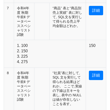
7
令和4年
“商品” 表と“商品別
詳細
度 秋期
売上実績” 表に対し
午前Ⅱ デ
て, SQL文を実行し
ータベー
て得られる売上平
ススペシ
均金額はどれか。
ャリスト
試験
1. 100
150
2. 150
3. 225
4. 275
8
令和4年
“社員”表に対して,
詳細
度 秋期
SQL 文を実行して
午前Ⅱ デ
得られる結果はど
ータベー
れか。 ここで,実線
ススペシ
の下線は主キーを
ャリスト
表し, 表中の NULL
試験
は値が存在しない
ことを表す。