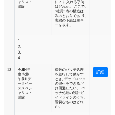
ャリスト
に,a に入れる字句
試験
はどれか。 ここで,
“社員” 表の構造は
次のとおりであ り,
実線の下線は主キ
ーを表す。
1.
2.
3.
4.
13
令和4年
複数のバッチ処理
詳細
度 秋期
を並行して動かす
午前Ⅱ デ
とき, デッドロック
ータベー
の発生をできるだ
ススペシ
け回避したい。 バ
ャリスト
ッチ処理の設計ガ
試験
イドラインのうち,
適切なものはどれ
か。