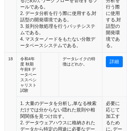
るための, ワークフローを管理するツ
分析を
ールである。
行う際
2. データ分析を行う際に使用する,対
に使用
話型の開発環境である。
する,対
3. 並列分散処理を行うバッチシステ
話型の
ムである。
開発環
4. マスターノードをもたない分散デ
境であ
ータベースシステムである。
る。
18
令和4年
データレイクの特
詳細
度 秋期
徴はどれか。
午前Ⅱ デ
ータベー
ススペシ
ャリスト
試験
1. 大量のデータを分析し,単なる検索
必要に
だけでは分からない隠れた規則や相
応じて
関関係を見つけ出す。
加工す
2. データウェアハウスに格納された
るため
データから特定の用途に必要なデー
に, デー