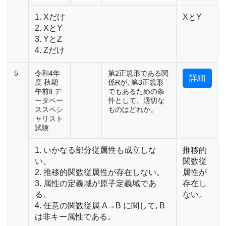
1. Xだけ
XとY
2. XとY
3. YとZ
4. Zだけ
5
令和4年
第2正規形である関
詳細
度 秋期
係Rが, 第3正規形
午前Ⅱ デ
でもあるための条
ータベー
件として、適切な
ススペシ
ものはどれか。
ャリスト
試験
1. いかなる部分従属性も成立しな
推移的
い。
関数従
2. 推移的関数従属性が存在しない。
属性が
3. 属性の定義域が原子定義域であ
存在し
る。
ない。
4. 任意の関数従属 A→B に関して, B
は非キー属性である。