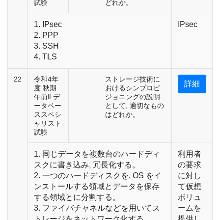
試験
どれか。
1. IPsec
IPsec
2. PPP
3. SSH
4. TLS
22
令和4年
ストレージ技術に
詳細
度 秋期
おけるシンプロビ
午前Ⅱ デ
ジョニングの説明
ータベー
として, 適切なもの
ススペシ
はどれか。
ャリスト
試験
1. 同じデータを複数台のハードディ
利用者
スクに書き込み, 冗長化する。
の要求
2. 一つのハードディスクを, OS をイ
に対し
ンストールする領域とデータを保存
て仮想
する領域とに分割する。
ボリュ
3. ファイバチャネルなどを用いてス
ームを
トレージをネットワーク化する。
提供し,