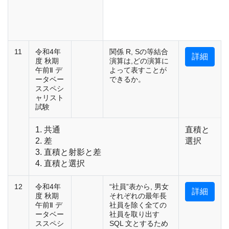
11
令和4年
関係 R, Sの等結合
詳細
度 秋期
演算は,どの演算に
午前Ⅱ デ
よって表すことが
ータベー
できるか。
ススペシ
ャリスト
試験
1. 共通
直積と
2. 差
選択
3. 直積と射影と差
4. 直積と選択
12
令和4年
“社員”表から, 男女
詳細
度 秋期
それぞれの最年長
午前Ⅱ デ
社員を除く全ての
ータベー
社員を取り出す
ススペシ
SQL 文とするため