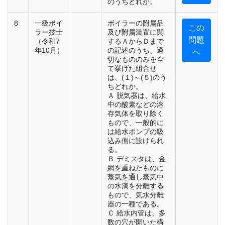
のうちどれか。
8
一級ボイ
ボイラーの附属品
この
ラー技士
及び附属装置に関
問題
（令和7
するＡからＤまで
年10月）
の記述のうち、適
へ
切なもののみを全
て挙げた組合せ
は、(１)～(５)のう
ちどれか。
Ａ 脱気器は、給水
中の酸素などの溶
存気体を取り除く
もので、一般的に
は給水ポンプの吸
込み側に設けられ
る。
Ｂ デミスタは、金
網を重ねたものに
蒸気を通し蒸気中
の水滴を分離する
もので、気水分離
器の一種である。
Ｃ 給水内管は、多
数の穴が開いた構