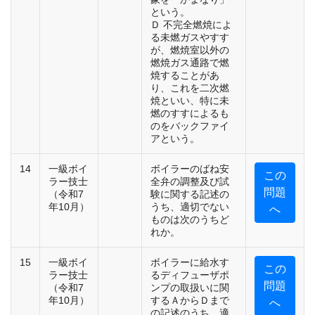
という。
Ｄ 不完全燃焼によ
る未燃ガスやすす
が、燃焼室以外の
燃焼ガス通路で燃
焼することがあ
り、これを二次燃
焼といい、特に未
燃のすすによるも
のをバックファイ
アという。
14
一級ボイ
ボイラーのばね安
この
ラー技士
全弁の調整及び試
問題
（令和7
験に関する記述の
年10月）
うち、適切でない
へ
ものは次のうちど
れか。
15
一級ボイ
ボイラーに給水す
この
ラー技士
るディフューザポ
問題
（令和7
ンプの取扱いに関
年10月）
するＡからＤまで
へ
の記述のうち、適