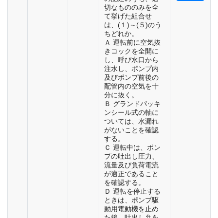
切なもののみを全
て挙げた組合せ
は、(１)～(５)のう
ちどれか。
Ａ 運転前に空気抜
きコックを全開に
し、呼び水口から
注水し、ポンプ内
及びポンプ前後の
配管内の空気を十
分に抜く。
Ｂ グランドパッキ
ンシール式の軸に
ついては、水漏れ
がないことを確認
する。
Ｃ 運転中は、ポン
プの吐出し圧力、
流量及び負荷電流
が適正であること
を確認する。
Ｄ 運転を停止する
ときは、ポンプ駆
動用電動機を止め
た後、吐出し弁を