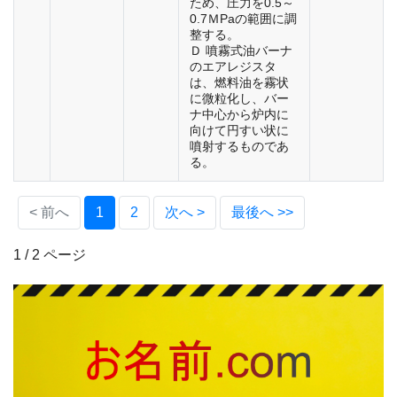
ため、圧力を0.5～
0.7ＭPaの範囲に調
整する。
Ｄ 噴霧式油バーナ
のエアレジスタ
は、燃料油を霧状
に微粒化し、バー
ナ中心から炉内に
向けて円すい状に
噴射するものであ
る。
(current)
< 前へ
1
2
次へ >
最後へ >>
1 / 2 ページ