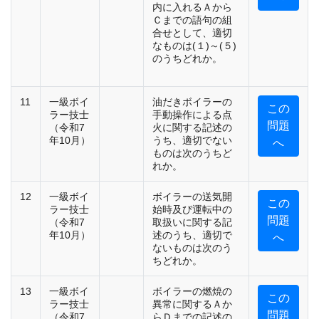
内に入れるＡから
Ｃまでの語句の組
合せとして、適切
なものは(１)～(５)
のうちどれか。
11
一級ボイ
油だきボイラーの
この
ラー技士
手動操作による点
問題
（令和7
火に関する記述の
年10月）
うち、適切でない
へ
ものは次のうちど
れか。
12
一級ボイ
ボイラーの送気開
この
ラー技士
始時及び運転中の
問題
（令和7
取扱いに関する記
年10月）
述のうち、適切で
へ
ないものは次のう
ちどれか。
13
一級ボイ
ボイラーの燃焼の
この
ラー技士
異常に関するＡか
問題
（令和7
らＤまでの記述の