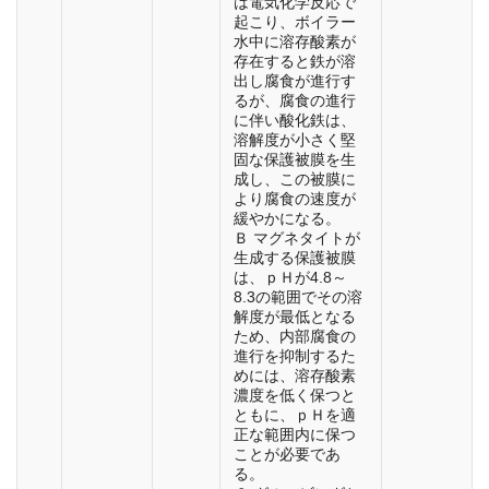
は電気化学反応で
起こり、ボイラー
水中に溶存酸素が
存在すると鉄が溶
出し腐食が進行す
るが、腐食の進行
に伴い酸化鉄は、
溶解度が小さく堅
固な保護被膜を生
成し、この被膜に
より腐食の速度が
緩やかになる。
Ｂ マグネタイトが
生成する保護被膜
は、ｐＨが4.8～
8.3の範囲でその溶
解度が最低となる
ため、内部腐食の
進行を抑制するた
めには、溶存酸素
濃度を低く保つと
ともに、ｐＨを適
正な範囲内に保つ
ことが必要であ
る。