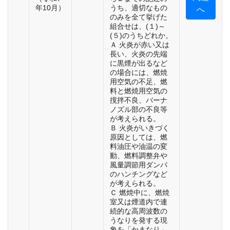
年10月）
うち、適切なもの
へ
のみを全て挙げた
組合せは、(１)～
(５)のうちどれか。
Ａ 火炎が赤い又は
長い、火炎の先端
に黒煙が出るなど
の場合には、燃焼
用空気の不足、燃
料と燃焼用空気の
撹拌不良、バーナ
ノズル部の不良等
が考えられる。
Ｂ 火炎がいきづく
原因としては、燃
料油圧や油温の変
動、燃料調整弁や
風量調節用ダンパ
のハンチングなど
が考えられる。
Ｃ 燃焼中に、燃焼
室又は煙道内で連
続的な高周波数の
うなりを発する現
象を「かまなり」