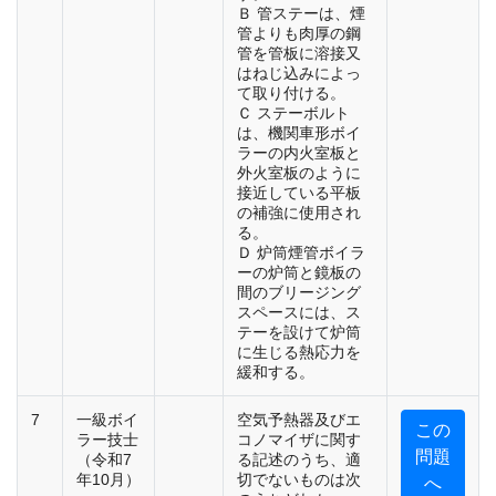
Ｂ 管ステーは、煙
管よりも肉厚の鋼
管を管板に溶接又
はねじ込みによっ
て取り付ける。
Ｃ ステーボルト
は、機関車形ボイ
ラーの内火室板と
外火室板のように
接近している平板
の補強に使用され
る。
Ｄ 炉筒煙管ボイラ
ーの炉筒と鏡板の
間のブリージング
スペースには、ス
テーを設けて炉筒
に生じる熱応力を
緩和する。
7
一級ボイ
空気予熱器及びエ
この
ラー技士
コノマイザに関す
問題
（令和7
る記述のうち、適
年10月）
切でないものは次
へ