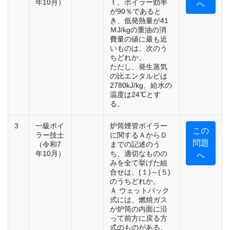
年10月）
ｔ、ボイラー効率
へ
が90％であると
き、低発熱量が41
ＭJ/kgの重油の消
費量の値に最も近
いものは、次のう
ちどれか。
ただし、発生蒸気
の比エンタルピは
2780kJ/kg、給水の
温度は24℃とす
る。
3
一級ボイ
炉筒煙管ボイラー
この
ラー技士
に関するＡからＤ
問題
（令和7
までの記述のう
年10月）
ち、適切なものの
へ
みを全て挙げた組
合せは、(１)～(５)
のうちどれか。
Ａ ウェットバック
式には、燃焼ガス
が炉筒の内面に沿
って前方に戻る方
式のものがある。