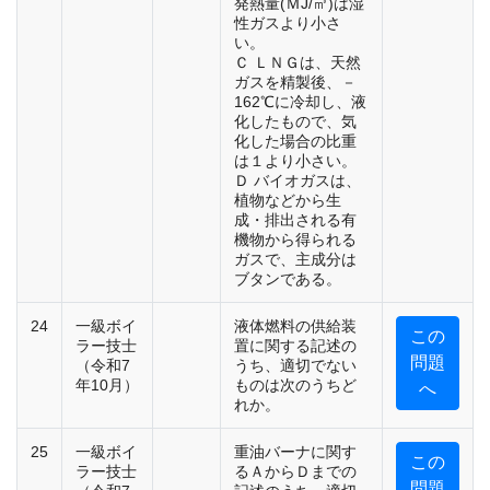
発熱量(ＭJ/㎥)は湿
性ガスより小さ
い。
Ｃ ＬＮＧは、天然
ガスを精製後、－
162℃に冷却し、液
化したもので、気
化した場合の比重
は１より小さい。
Ｄ バイオガスは、
植物などから生
成・排出される有
機物から得られる
ガスで、主成分は
ブタンである。
24
一級ボイ
液体燃料の供給装
この
ラー技士
置に関する記述の
問題
（令和7
うち、適切でない
年10月）
ものは次のうちど
へ
れか。
25
一級ボイ
重油バーナに関す
この
ラー技士
るＡからＤまでの
問題