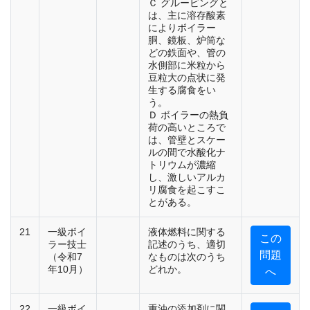
Ｃ グルービングと
は、主に溶存酸素
によりボイラー
胴、鏡板、炉筒な
どの鉄面や、管の
水側部に米粒から
豆粒大の点状に発
生する腐食をい
う。
Ｄ ボイラーの熱負
荷の高いところで
は、管壁とスケー
ルの間で水酸化ナ
トリウムが濃縮
し、激しいアルカ
リ腐食を起こすこ
とがある。
21
一級ボイ
液体燃料に関する
この
ラー技士
記述のうち、適切
問題
（令和7
なものは次のうち
年10月）
どれか。
へ
22
一級ボイ
重油の添加剤に関