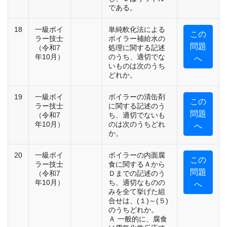
である。
18
一級ボイ
単純軟化法による
この
ラー技士
ボイラー補給水の
問題
（令和7
処理に関する記述
年10月）
のうち、適切でな
へ
いものは次のうち
どれか。
19
一級ボイ
ボイラーの清缶剤
この
ラー技士
に関する記述のう
問題
（令和7
ち、適切でないも
年10月）
のは次のうちどれ
へ
か。
20
一級ボイ
ボイラーの内面腐
この
ラー技士
食に関するＡから
問題
（令和7
Ｄまでの記述のう
年10月）
ち、適切なものの
へ
みを全て挙げた組
合せは、(１)～(５)
のうちどれか。
Ａ 一般的に、腐食