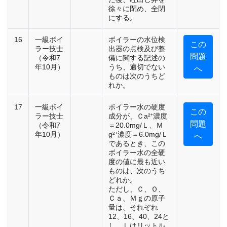
徐々に閉め、全閉
にする。
16
一級ボイ
ボイラーの水位検
この
ラー技士
出器の点検及び整
問題
（令和7
備に関する記述の
年10月）
うち、適切でない
へ
ものは次のうちど
れか。
17
一級ボイ
ボイラー水の硬度
この
ラー技士
成分が、Ｃa²⁺濃度
問題
（令和7
＝20.0mg/Ｌ、Ｍ
年10月）
g²⁺濃度＝6.0mg/Ｌ
へ
であるとき、この
ボイラー水の全硬
度の値に最も近い
ものは、次のうち
どれか。
ただし、Ｃ、Ｏ、
Ｃａ、Ｍｇの原子
量は、それぞれ
12、16、40、24と
し、Ｌはリットル