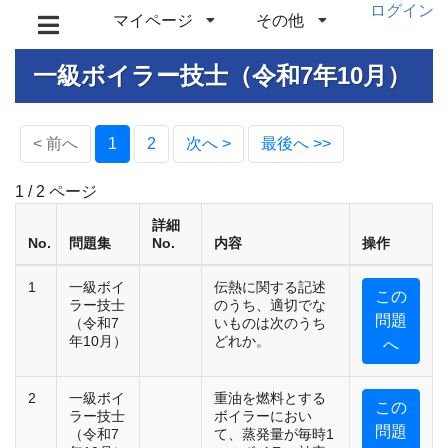
ログイン
マイページ
その他
一級ボイラー技士（令和7年10月）
(current)
< 前へ
1
2
次へ >
最後へ >>
1 / 2 ページ
詳細
No.
問題集
No.
内容
操作
1
一級ボイ
伝熱に関する記述
この
ラー技士
のうち、適切でな
問題
（令和7
いものは次のうち
年10月）
どれか。
へ
2
一級ボイ
重油を燃料とする
この
ラー技士
ボイラーにおい
問題
（令和7
て、蒸発量が毎時1