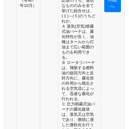
（令和7
記述のうち、適切
年10月）
なもののみを全て
へ
挙げた組合せは、
(１)～(５)のうちど
れか。
Ａ 蒸気(空気)噴霧
式油バーナは、霧
化特性が良く、油
種はタールから灯
油まで広い範囲の
ものを利用でき
る。
Ｂ ロータリバーナ
は、飛散する燃料
油の旋回方向と反
対方向に、霧化筒
の外周から噴出さ
れる空気流によっ
て、迅速な霧化が
行われる。
Ｃ 圧力噴霧式油バ
ーナの霧化媒体
は、蒸気又は空気
であり、燃焼に適
した微粒化を行う