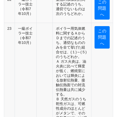
この
ラー技士
する記述のうち、
問題
（令和7
適切でないものは
年10月）
次のうちどれか。
へ
23
一級ボイ
ボイラー用気体燃
この
ラー技士
料に関するＡから
問題
（令和7
Ｄまでの記述のう
年10月）
ち、適切なものの
へ
みを全て挙げた組
合せは、(１)～(５)
のうちどれか。
Ａ ガス火炎は、油
火炎に比べて輝度
が低く、燃焼室に
おいては輝炎によ
る放射伝熱量、接
触伝熱面での対流
伝熱量は共に減少
する。
Ｂ 天然ガスのうち
乾性ガスは、可燃
性成分のほとんど
がメタンで、その