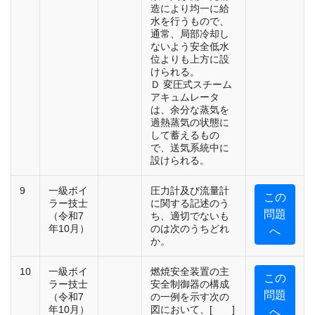
造により均一に給
水を行うもので、
通常、局部冷却し
ないよう安全低水
位よりも上方に設
けられる。
Ｄ 変圧式スチーム
アキュムレータ
は、余分な蒸気を
過熱蒸気の状態に
して蓄えるもの
で、送気系統中に
設けられる。
9
一級ボイ
圧力計及び流量計
この
ラー技士
に関する記述のう
問題
（令和7
ち、適切でないも
年10月）
のは次のうちどれ
へ
か。
10
一級ボイ
燃焼安全装置の主
この
ラー技士
安全制御器の構成
問題
（令和7
の一例を示す次の
年10月）
図において、[ ]
へ