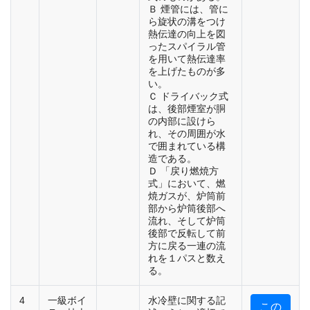
Ｂ 煙管には、管に
ら旋状の溝をつけ
熱伝達の向上を図
ったスパイラル管
を用いて熱伝達率
を上げたものが多
い。
Ｃ ドライバック式
は、後部煙室が胴
の内部に設けら
れ、その周囲が水
で囲まれている構
造である。
Ｄ 「戻り燃焼方
式」において、燃
焼ガスが、炉筒前
部から炉筒後部へ
流れ、そして炉筒
後部で反転して前
方に戻る一連の流
れを１パスと数え
る。
4
一級ボイ
水冷壁に関する記
この