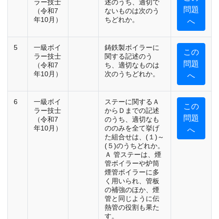
ラー技士
述のうち、適切で
問題
（令和7
ないものは次のう
年10月）
ちどれか。
へ
5
一級ボイ
鋳鉄製ボイラーに
この
ラー技士
関する記述のう
問題
（令和7
ち、適切なものは
年10月）
次のうちどれか。
へ
6
一級ボイ
ステーに関するＡ
この
ラー技士
からＤまでの記述
問題
（令和7
のうち、適切なも
年10月）
ののみを全て挙げ
へ
た組合せは、(１)～
(５)のうちどれか。
Ａ 管ステーは、煙
管ボイラーや炉筒
煙管ボイラーに多
く用いられ、管板
の補強のほか、煙
管と同じように伝
熱管の役割も果た
す。