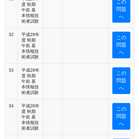
この
度 秋期
問題
午前 基
本情報技
へ
術者試験
32
平成28年
この
度 秋期
問題
午前 基
本情報技
へ
術者試験
33
平成28年
この
度 秋期
問題
午前 基
本情報技
へ
術者試験
34
平成28年
この
度 秋期
問題
午前 基
本情報技
へ
術者試験