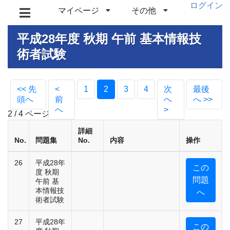
ログイン
マイページ
その他
平成28年度 秋期 午前 基本情報技
術者試験
(current)
<< 先
<
1
2
3
4
次
最後
頭へ
前
へ
へ >>
へ
>
2 / 4 ページ
詳細
No.
問題集
No.
内容
操作
26
平成28年
この
度 秋期
問題
午前 基
本情報技
へ
術者試験
27
平成28年
この