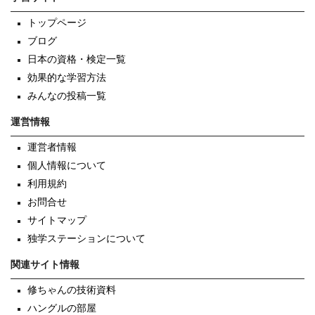
トップページ
ブログ
日本の資格・検定一覧
効果的な学習方法
みんなの投稿一覧
運営情報
運営者情報
個人情報について
利用規約
お問合せ
サイトマップ
独学ステーションについて
関連サイト情報
修ちゃんの技術資料
ハングルの部屋