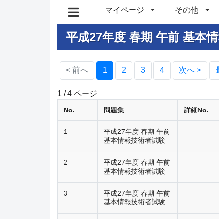
マイページ
その他
平成27年度 春期 午前 基本
(current)
< 前へ
1
2
3
4
次へ >
1 / 4 ページ
No.
問題集
詳細No.
1
平成27年度 春期 午前
基本情報技術者試験
2
平成27年度 春期 午前
基本情報技術者試験
3
平成27年度 春期 午前
基本情報技術者試験