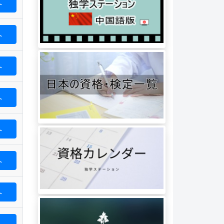
へ
へ
へ
へ
へ
へ
へ
へ