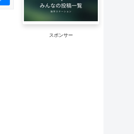
スポンサー