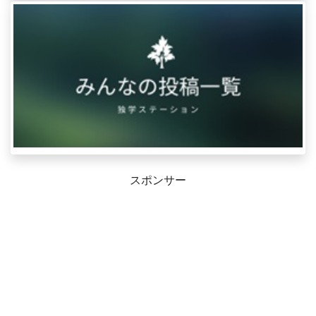
スポンサー