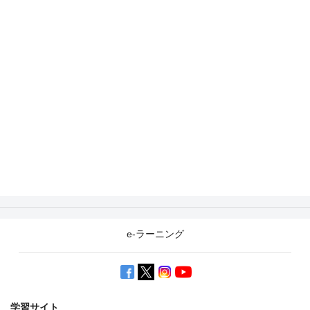
e-ラーニング
学習サイト