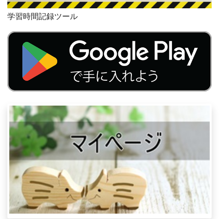
学習時間記録ツール