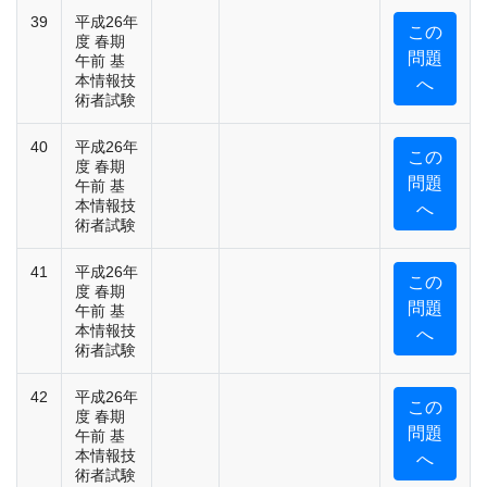
39
平成26年
この
度 春期
問題
午前 基
本情報技
へ
術者試験
40
平成26年
この
度 春期
問題
午前 基
本情報技
へ
術者試験
41
平成26年
この
度 春期
問題
午前 基
本情報技
へ
術者試験
42
平成26年
この
度 春期
問題
午前 基
本情報技
へ
術者試験