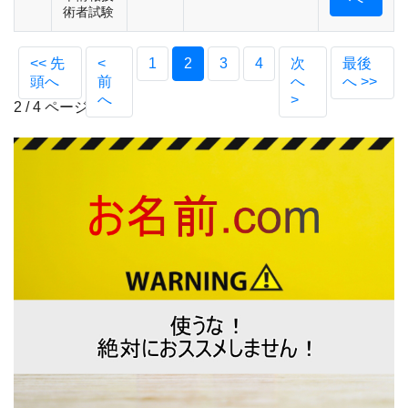
術者試験
(current)
<< 先
<
1
2
3
4
次
最後
頭へ
前
へ
へ >>
へ
>
2 / 4 ページ