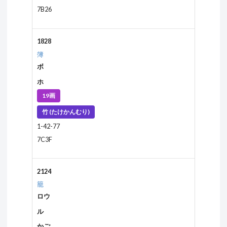
7B26
1828
簿
ボ
ホ
19画
竹 (たけかんむり)
1-42-77
7C3F
2124
籠
ロウ
ル
かご