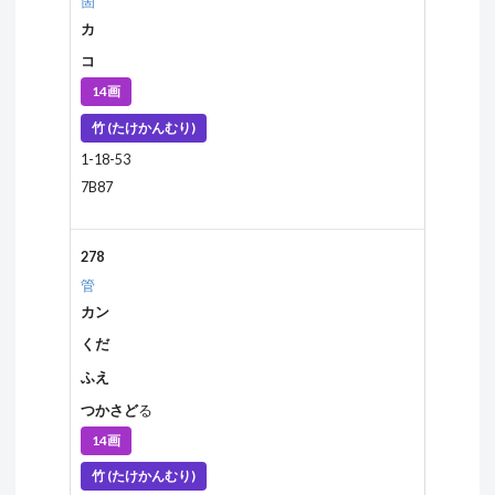
箇
カ
コ
14画
竹 (たけかんむり)
1-18-53
7B87
278
管
カン
くだ
ふえ
つかさど
る
14画
竹 (たけかんむり)