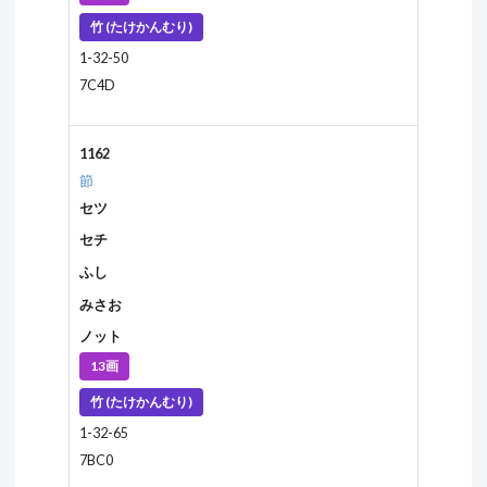
竹 (たけかんむり)
1-32-50
7C4D
1162
節
セツ
セチ
ふし
みさお
ノット
13画
竹 (たけかんむり)
1-32-65
7BC0