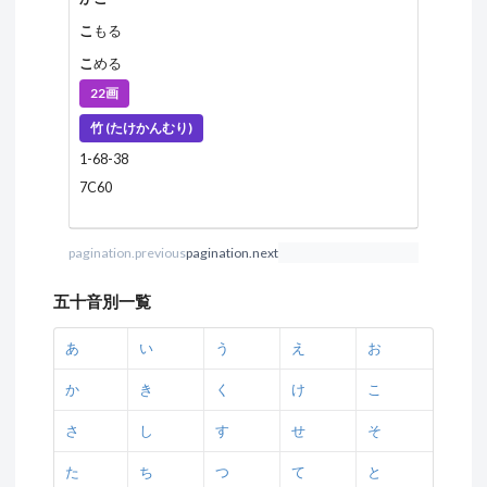
こ
もる
こ
める
22画
竹 (たけかんむり)
1-68-38
7C60
pagination.previous
pagination.next
五十音別一覧
あ
い
う
え
お
か
き
く
け
こ
さ
し
す
せ
そ
た
ち
つ
て
と