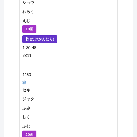
ショウ
わら
う
え
む
10画
竹 (たけかんむり)
1-30-48
7B11
1153
籍
セキ
ジャク
ふみ
し
く
ふ
む
20画