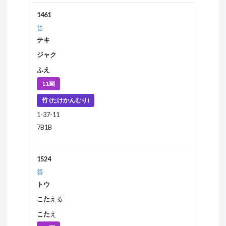
1461
笛
テキ
ジャク
ふえ
11画
竹 (たけかんむり)
1-37-11
7B1B
1524
答
トウ
こた
える
こた
え