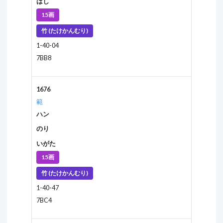
はし
15画
竹 (たけかんむり)
1-40-04
7BB8
1676
範
ハン
のり
いがた
15画
竹 (たけかんむり)
1-40-47
7BC4