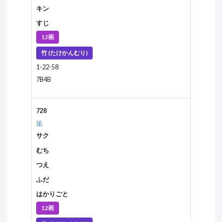
キン
すじ
12画
竹 (たけかんむり)
1-22-58
7B4B
728
策
サク
むち
つえ
ふだ
はかりごと
12画