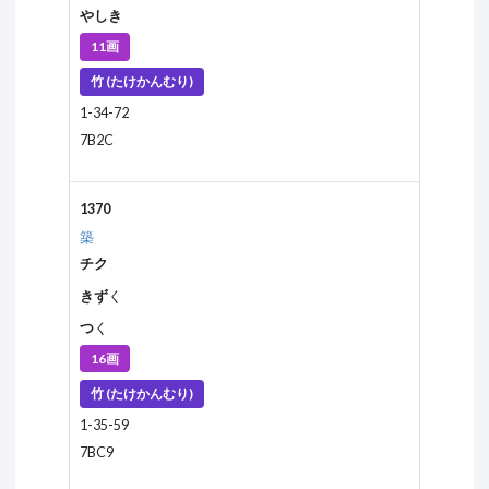
やしき
11画
竹 (たけかんむり)
1-34-72
7B2C
1370
築
チク
きず
く
つ
く
16画
竹 (たけかんむり)
1-35-59
7BC9