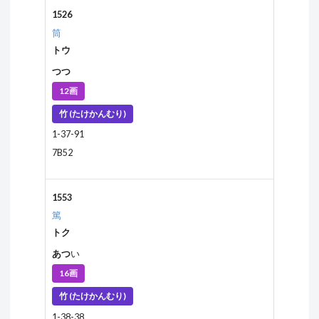
1526
筒
トウ
つつ
12画
竹 (たけかんむり)
1-37-91
7B52
1553
篤
トク
あつ
い
16画
竹 (たけかんむり)
1-38-38