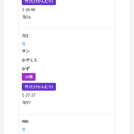
竹 (たけかんむり)
1-26-86
7B56
753
算
サン
かぞ
える
かず
14画
竹 (たけかんむり)
1-27-27
7B97
980
笑