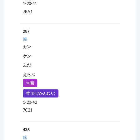
1-20-41
7BA1
287
簡
カン
ケン
ふだ
えら
ぶ
18画
竹 (たけかんむり)
1-20-42
7C21
436
筋