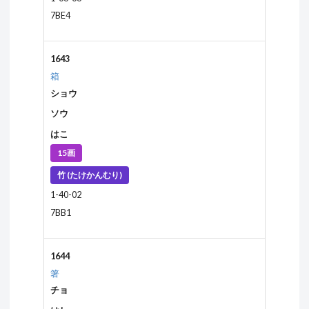
7BE4
1643
箱
ショウ
ソウ
はこ
15画
竹 (たけかんむり)
1-40-02
7BB1
1644
箸
チョ