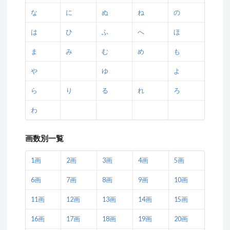
な
に
ぬ
ね
の
は
ひ
ふ
へ
ほ
ま
み
む
め
も
や
ゆ
よ
ら
り
る
れ
ろ
わ
画数別一覧
1画
2画
3画
4画
5画
6画
7画
8画
9画
10画
11画
12画
13画
14画
15画
16画
17画
18画
19画
20画