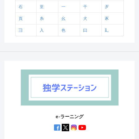
石
至
一
干
歹
頁
糸
幺
犬
豕
彐
入
色
曰
廴
e-ラーニング