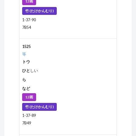
12画
竹 (たけかんむり)
1-37-90
7B54
1525
等
トウ
ひと
しい
ら
など
12画
竹 (たけかんむり)
1-37-89
7B49