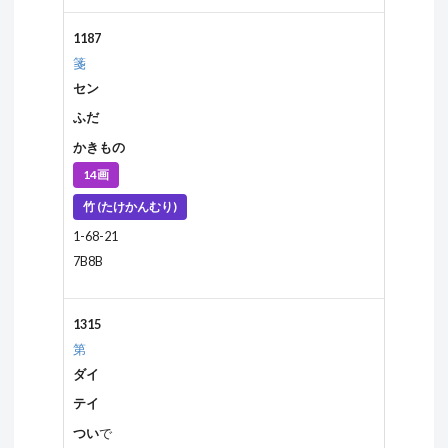
1187
箋
セン
ふだ
かきもの
14画
竹 (たけかんむり)
1-68-21
7B8B
1315
第
ダイ
テイ
つい
で