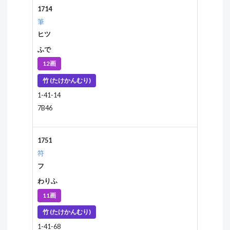
1714
筆
ヒツ
ふで
12画
竹 (たけかんむり)
1-41-14
7B46
1751
符
フ
わりふ
11画
竹 (たけかんむり)
1-41-68