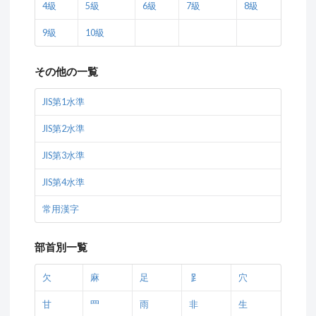
4級
5級
6級
7級
8級
9級
10級
その他の一覧
JIS第1水準
JIS第2水準
JIS第3水準
JIS第4水準
常用漢字
部首別一覧
欠
麻
足
𧾷
穴
甘
罒
雨
非
生