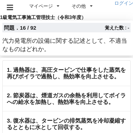
ログイ
マイページ
その他
1級電気工事施工管理技士（令和3年度）
問題．16 / 92
覚えた数 : -
汽力発電所の設備に関する記述として、不適当
なものはどれか。
1. 過熱器は、高圧タービンで仕事をした蒸気を
再びボイラで過熱し、熱効率を向上させる。
2. 節炭器は、煙道ガスの余熱を利用してボイラ
への給水を加熱し、熱効率を向上させる。
3. 復水器は、タービンの排気蒸気を冷却凝縮す
るとともに水として回収する。