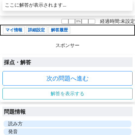
ここに解答が表示されます...
経過時間:未設定
0%
0%
マイ情報
詳細設定
解答履歴
スポンサー
採点・解答
次の問題へ進む
解答を表示する
問題情報
読み方
発音