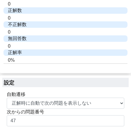
0
正解数
0
不正解数
0
無回答数
0
正解率
0%
設定
自動遷移
次からの問題番号