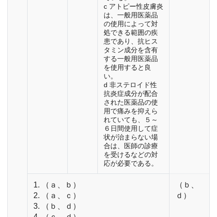
c アトピー性皮膚炎
は、一般用医薬品
の使用によって対
処できる範囲の疾
患であり、抗ヒス
タミン成分を含有
する一般用医薬品
を使用すると良
い。
d 非ステロイド性
抗炎症成分が配合
された医薬品の使
用で痛みを抑えら
れていても、５～
６日間使用して症
状が治まらない場
合は、医師の診療
を受けるなどの対
応が必要である。
1. （ａ、ｂ）
（ｂ、
2. （ａ、ｃ）
ｄ）
3. （ｂ、ｄ）
4. （ｃ、ｄ）