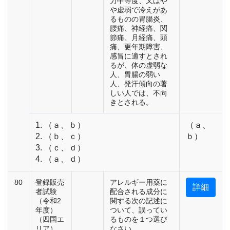
力中等度、又はや
や虚弱で冷えがあ
るものの胃腸炎、
腰痛、神経痛、関
節痛、月経痛、頭
痛、更年期障害、
感冒に適すとされ
るが、体の虚弱な
人、胃腸の弱い
人、発汗傾向の著
しい人では、不向
きとされる。
1. （ａ、ｂ）
（ａ、
2. （ｂ、ｃ）
ｂ）
3. （ｃ、ｄ）
4. （ａ、ｄ）
80
登録販売
アレルギー用薬に
詳細
者試験
配合される成分に
（令和2
関する次の記述に
年度）
ついて、誤ってい
（四国エ
るものを１つ選び
リア）
なさい。