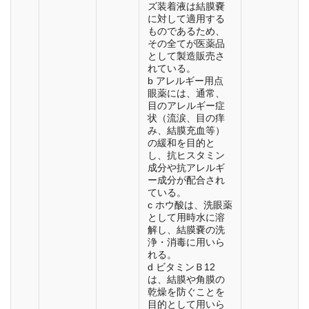
ズ装着液は結膜嚢
に対して適用する
ものであるため、
その全てが医薬品
として製造販売さ
れている。
b アレルギー用点
眼薬には、通常、
目のアレルギー症
状（流涙、目の痒
み、結膜充血等）
の緩和を目的と
し、抗ヒスタミン
成分や抗アレルギ
ー成分が配合され
ている。
c ホウ酸は、洗眼薬
として用時水に溶
解し、結膜嚢の洗
浄・消毒に用いら
れる。
d ビタミンＢ12
は、結膜や角膜の
乾燥を防ぐことを
目的として用いら