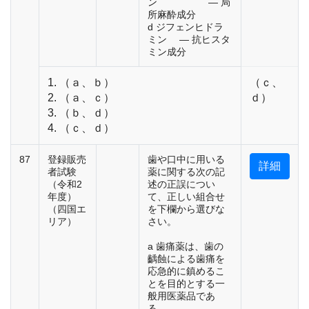
ン ― 局
所麻酔成分
d ジフェンヒドラ
ミン ― 抗ヒスタ
ミン成分
1. （ａ、ｂ）
（ｃ、
2. （ａ、ｃ）
ｄ）
3. （ｂ、ｄ）
4. （ｃ、ｄ）
87
登録販売
歯や口中に用いる
詳細
者試験
薬に関する次の記
（令和2
述の正誤につい
年度）
て、正しい組合せ
（四国エ
を下欄から選びな
リア）
さい。
a 歯痛薬は、歯の
齲蝕による歯痛を
応急的に鎮めるこ
とを目的とする一
般用医薬品であ
る。