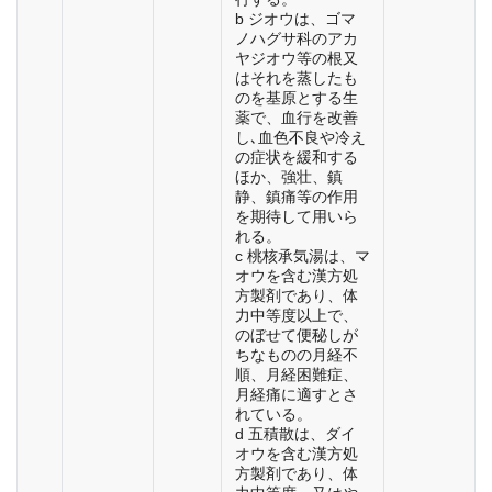
b ジオウは、ゴマ
ノハグサ科のアカ
ヤジオウ等の根又
はそれを蒸したも
のを基原とする生
薬で、血行を改善
し､血色不良や冷え
の症状を緩和する
ほか、強壮、鎮
静、鎮痛等の作用
を期待して用いら
れる。
c 桃核承気湯は、マ
オウを含む漢方処
方製剤であり、体
力中等度以上で、
のぼせて便秘しが
ちなものの月経不
順、月経困難症、
月経痛に適すとさ
れている。
d 五積散は、ダイ
オウを含む漢方処
方製剤であり、体