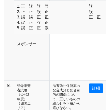
1. 正 誤 誤 誤
誤
2. 正 正 誤 正
誤
3. 誤 誤 正 正
正 正
4. 誤 正 誤 正
5. 誤 正 正 誤
スポンサー
91
登録販売
滋養強壮保健薬の
詳細
者試験
配合成分と配合目
（令和2
的の関係につい
年度）
て、正しいものの
（四国エ
組合せを下欄から
リア）
選びなさい。