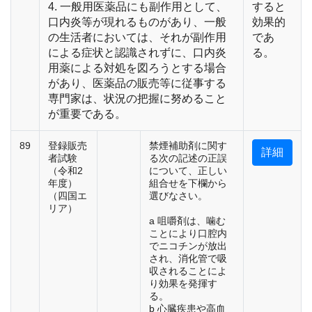
4. 一般用医薬品にも副作用として、
すると
口内炎等が現れるものがあり、一般
効果的
の生活者においては、それが副作用
であ
による症状と認識されずに、口内炎
る。
用薬による対処を図ろうとする場合
があり、医薬品の販売等に従事する
専門家は、状況の把握に努めること
が重要である。
89
登録販売
禁煙補助剤に関す
詳細
者試験
る次の記述の正誤
（令和2
について、正しい
年度）
組合せを下欄から
（四国エ
選びなさい。
リア）
a 咀嚼剤は、噛む
ことにより口腔内
でニコチンが放出
され、消化管で吸
収されることによ
り効果を発揮す
る。
b 心臓疾患や高血