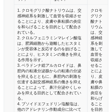
1. クロモグリク酸ナトリウムは、交
クロモ
感神経系を刺激して血管を収縮させ
グリク
ることにより、皮膚や鼻粘膜の炎症
酸ナト
を和らげることを目的として配合さ
リウム
れている。
は、交
2. クロルフェニラミンマレイン酸塩
感神経
は、肥満細胞から遊離したヒスタミ
系を刺
ンが受容体と反応するのを妨げるこ
激して
とにより、ヒスタミンの働きを抑え
血管を
る作用を示す。
収縮さ
3. ベラドンナ総アルカロイドは、鼻
せるこ
腔内の粘液分泌腺からの粘液の分泌
とによ
を抑えるとともに、鼻腔内の刺激を
り、皮
伝達する副交感神経系の働きを抑え
膚や鼻
ることによって、鼻汁分泌やくしゃ
粘膜の
みを抑える目的として配合されてい
炎症を
る。
和らげ
4. プソイドエフェドリン塩酸塩は、
ること
他のアドレナリン作動成分に比べて
を目的