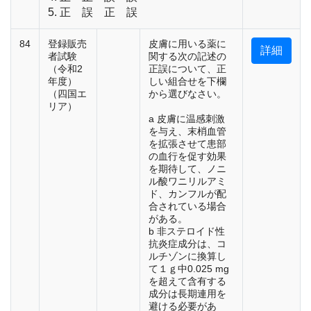
5. 正 誤 正 誤
84
登録販売
皮膚に用いる薬に
詳細
者試験
関する次の記述の
（令和2
正誤について、正
年度）
しい組合せを下欄
（四国エ
から選びなさい。
リア）
a 皮膚に温感刺激
を与え、末梢血管
を拡張させて患部
の血行を促す効果
を期待して、ノニ
ル酸ワニリルアミ
ド、カンフルが配
合されている場合
がある。
b 非ステロイド性
抗炎症成分は、コ
ルチゾンに換算し
て１ｇ中0.025 mg
を超えて含有する
成分は長期連用を
避ける必要があ