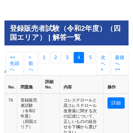
登録販売者試験（令和2年度）（四
国エリア） | 解答一覧
(current)
<<
<
1
2
3
4
5
次
最後
先頭
前
へ
へ
へ
へ
>
>>
4 / 5 ページ
詳細
No.
問題集
No.
内容
操作
76
登録販売
コレステロールと
詳細
者試験
高コレステロール
（令和2
改善薬に関する次
年度）
の記述について、
（四国エ
正しいものの組合
リア）
せを下欄から選び
なさい。