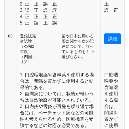
2. 正 正 誤 正
正
3. 誤 正 誤 誤
誤 正
4. 正 正 正 正
5. 正 誤 正 誤
88
登録販売
歯や口中に用いる
詳細
者試験
薬に関する次の記
（令和2
述について、誤っ
年度）
ているものを１つ
（四国エ
選びなさい。
リア）
1. 口腔咽喉薬や含嗽薬を使用する場
口腔咽
合は、間隔を置かずに使用すると効
喉薬や
果的である。
含嗽薬
2. 歯周病については、状態が軽いう
を使用
ちは自己治療が可能とされている。
する場
3. 口内炎や舌炎が再発を繰り返す場
合は、
合には、ベーチェット病などの可能
間隔を
性も考えられるため、医療機関を受
置かず
診するなどの対応が必要である。
に使用