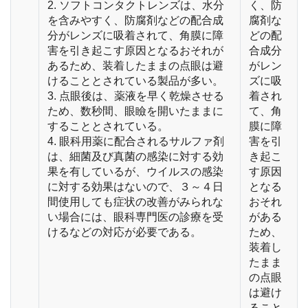
2. ソフトコンタクトレンズは、水分
く、防
を含みやすく、防腐剤などの配合成
腐剤な
分がレンズに吸着されて、角膜に障
どの配
害を引き起こす原因となるおそれが
合成分
あるため、装着したままの点眼は避
がレン
けることとされている製品が多い。
ズに吸
3. 点眼後は、薬液を早く乾燥させる
着され
ため、数秒間、眼瞼を開いたままに
て、角
することとされている。
膜に障
4. 眼科用薬に配合されるサルファ剤
害を引
は、細菌及び真菌の感染に対する効
き起こ
果を有しているが、ウイルスの感染
す原因
に対する効果はないので、３～４日
となる
間使用しても症状の改善がみられな
おそれ
い場合には、眼科専門医の診療を受
がある
けるなどの対応が必要である。
ため、
装着し
たまま
の点眼
は避け
ること