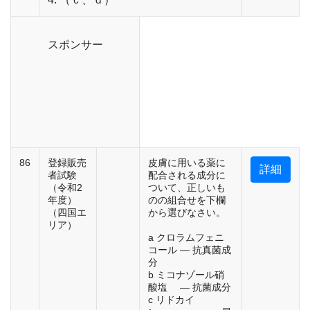
スポンサー
86
登録販売
皮膚に用いる薬に
詳細
者試験
配合される成分に
（令和2
ついて、正しいも
年度）
のの組合せを下欄
（四国エ
から選びなさい。
リア）
a クロラムフェニ
コール ― 抗真菌成
分
b ミコナゾール硝
酸塩 ― 抗菌成分
c リドカイ