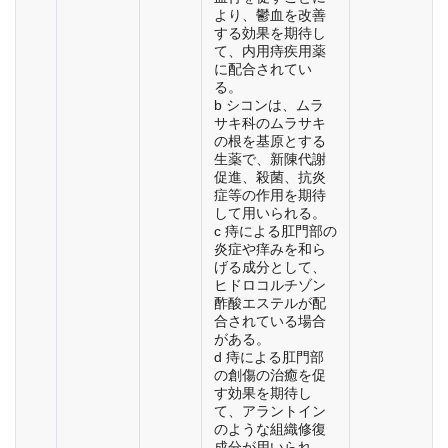
より、鬱血を改善
する効果を期待し
て、内用痔疾用薬
に配合されてい
る。
b シコンは、ムラ
サキ科のムラサキ
の根を基原とする
生薬で、新陳代謝
促進、殺菌、抗炎
症等の作用を期待
して用いられる。
c 痔による肛門部の
炎症や痒みを和ら
げる成分として、
ヒドロコルチゾン
酢酸エステルが配
合されている場合
がある。
d 痔による肛門部
の創傷の治癒を促
す効果を期待し
て、アラントイン
のような組織修復
成分が用いられ