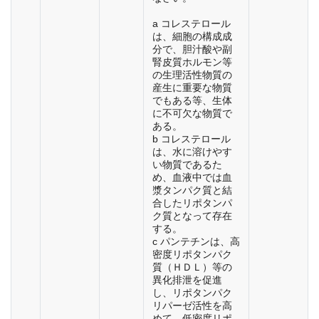
a コレステロール
は、細胞の構成成
分で、胆汁酸や副
腎皮質ホルモン等
の生理活性物質の
産生に重要な物質
でもある等、生体
に不可欠な物質で
ある。
b コレステロール
は、水に溶けやす
い物質であるた
め、血液中では血
漿タンパク質と結
合したリポタンパ
ク質となって存在
する。
c パンテチンは、高
密度リポタンパク
質（ＨＤＬ）等の
異化排泄を促進
し、リポタンパク
リパーゼ活性を高
めて、低密度リポ