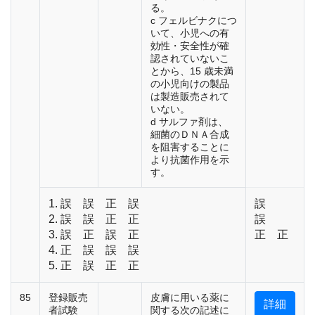
る。
c フェルビナクにつ
いて、小児への有
効性・安全性が確
認されていないこ
とから、15 歳未満
の小児向けの製品
は製造販売されて
いない。
d サルファ剤は、
細菌のＤＮＡ合成
を阻害することに
より抗菌作用を示
す。
1. 誤 誤 正 誤
誤
2. 誤 誤 正 正
誤
3. 誤 正 誤 正
正 正
4. 正 誤 誤 誤
5. 正 誤 正 正
85
登録販売
皮膚に用いる薬に
詳細
者試験
関する次の記述に