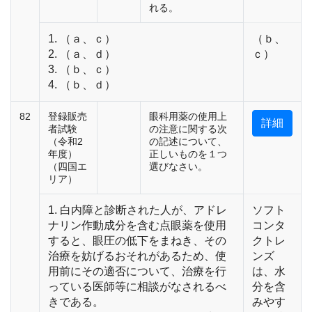
れる。
1. （ａ、ｃ）
（ｂ、
2. （ａ、ｄ）
ｃ）
3. （ｂ、ｃ）
4. （ｂ、ｄ）
82
登録販売
眼科用薬の使用上
詳細
者試験
の注意に関する次
（令和2
の記述について、
年度）
正しいものを１つ
（四国エ
選びなさい。
リア）
1. 白内障と診断された人が、アドレ
ソフト
ナリン作動成分を含む点眼薬を使用
コンタ
すると、眼圧の低下をまねき、その
クトレ
治療を妨げるおそれがあるため、使
ンズ
用前にその適否について、治療を行
は、水
っている医師等に相談がなされるべ
分を含
きである。
みやす