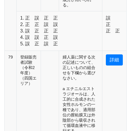
る。
1. 正 誤 正 正
誤
2. 正 正 誤 誤
正
3. 誤 正 正 正
正 正
4. 誤 誤 正 誤
5. 誤 正 誤 正
79
登録販売
婦人薬に関する次
詳細
者試験
の記述について、
（令和2
正しいものの組合
年度）
せを下欄から選び
（四国エ
なさい。
リア）
a エチニルエスト
ラジオールは、人
工的に合成された
女性ホルモンの一
種であり、適用部
位の膣粘膜又は外
陰部から吸収され
て循環血液中に移
行する。