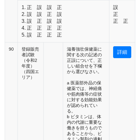
1. 正 誤 誤 正
誤
2. 誤 誤 正 誤
正
3. 誤 正 誤 誤
正 正
4. 正 正 正 正
5. 誤 正 正 正
90
登録販売
滋養強壮保健薬に
詳細
者試験
関する次の記述の
（令和2
正誤について、正
年度）
しい組合せを下欄
（四国エ
から選びなさい。
リア）
a 医薬部外品の保
健薬では、神経痛
や筋肉痛等の症状
に対する効能効果
が認められてい
る。
b ビタミンは、体
内の代謝に重要な
働きを担うもので
あることから、ビ
タミン製剤の過剰