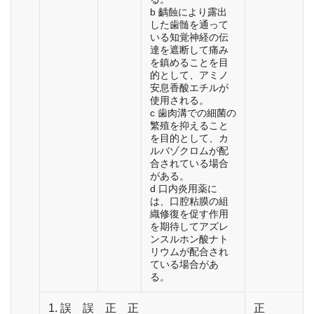
b 齲蝕により露出
した歯髄を通って
いる知覚神経の伝
達を遮断して痛み
を鎮めることを目
的として、アミノ
安息香酸エチルが
使用される。
c 歯肉溝での細菌の
繁殖を抑えること
を目的として、カ
ルバゾクロムが配
合されている場合
がある。
d 口内炎用薬に
は、口腔粘膜の組
織修復を促す作用
を期待してアズレ
ンスルホン酸ナト
リウムが配合され
ている場合があ
る。
1. 誤 誤 正 正
正