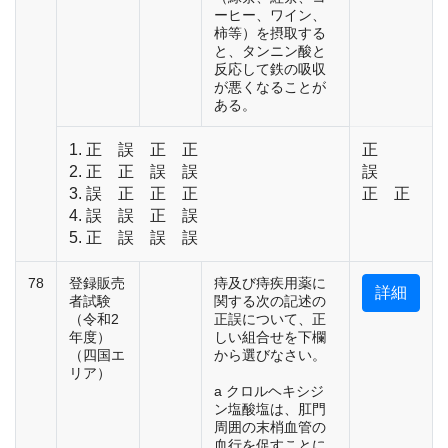
ーヒー、ワイン、
柿等）を摂取する
と、タンニン酸と
反応して鉄の吸収
が悪くなることが
ある。
1. 正 誤 正 正
正
2. 正 正 誤 誤
誤
3. 誤 正 正 正
正 正
4. 誤 誤 正 誤
5. 正 誤 誤 誤
78
登録販売
痔及び痔疾用薬に
詳細
者試験
関する次の記述の
（令和2
正誤について、正
年度）
しい組合せを下欄
（四国エ
から選びなさい。
リア）
a クロルヘキシジ
ン塩酸塩は、肛門
周囲の末梢血管の
血行を促すことに