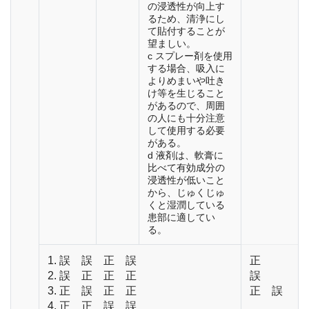
の浸透性が向上す
るため、清浄にし
て貼付することが
望ましい。
c スプレー剤を使用
する場合、吸入に
よりめまいや吐き
け等を生じること
があるので、周囲
の人にも十分注意
して使用する必要
がある。
d 液剤は、軟膏に
比べて有効成分の
浸透性が低いこと
から、じゅくじゅ
くと湿潤している
患部に適してい
る。
1. 誤 誤 正 誤
正
2. 誤 正 正 正
誤
3. 正 誤 正 正
正 誤
4. 正 正 誤 誤