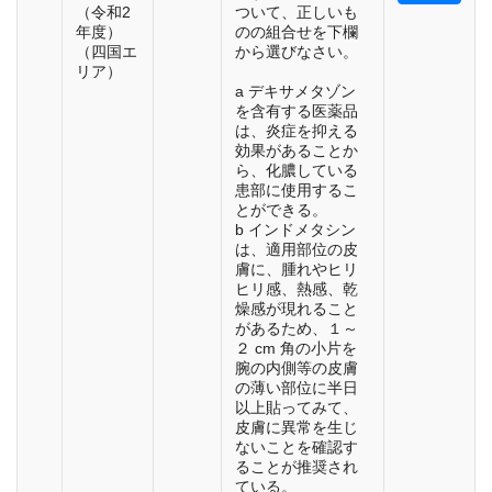
（令和2
ついて、正しいも
年度）
のの組合せを下欄
（四国エ
から選びなさい。
リア）
a デキサメタゾン
を含有する医薬品
は、炎症を抑える
効果があることか
ら、化膿している
患部に使用するこ
とができる。
b インドメタシン
は、適用部位の皮
膚に、腫れやヒリ
ヒリ感、熱感、乾
燥感が現れること
があるため、１～
２ cm 角の小片を
腕の内側等の皮膚
の薄い部位に半日
以上貼ってみて、
皮膚に異常を生じ
ないことを確認す
ることが推奨され
ている。