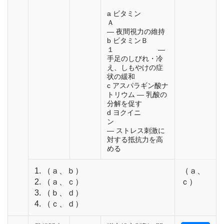
a ビタミン
Ａ
― 夜間視力の維持
b ビタミンＢ
１ ―
手足のしびれ・冷
え、しもやけの症
状の緩和
c アスパラギン酸ナ
トリウム ― 乳酸の
分解を促す
d ヨクイニ
ン
― ストレス刺激に
対する抵抗力を高
める
1. （ａ、ｂ）
（ａ、
2. （ａ、ｃ）
ｃ）
3. （ｂ、ｄ）
4. （ｃ、ｄ）