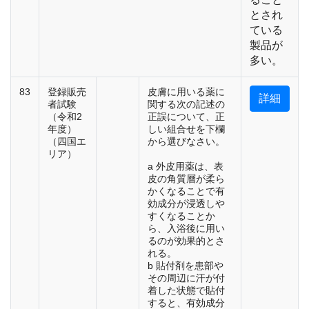
とされ
ている
製品が
多い。
83
登録販売
皮膚に用いる薬に
詳細
者試験
関する次の記述の
（令和2
正誤について、正
年度）
しい組合せを下欄
（四国エ
から選びなさい。
リア）
a 外皮用薬は、表
皮の角質層が柔ら
かくなることで有
効成分が浸透しや
すくなることか
ら、入浴後に用い
るのが効果的とさ
れる。
b 貼付剤を患部や
その周辺に汗が付
着した状態で貼付
すると、有効成分