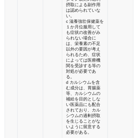
摂取による副作用
は認められていな
い。
c 滋養強壮保健薬を
１か月位服用して
も症状の改善がみ
られない場合に
は、栄養素の不足
以外の要因が考え
られるため、症状
によっては医療機
関を受診する等の
対処が必要であ
る。
d カルシウムを含
む成分は、胃腸薬
等、カルシウムの
補給を目的としな
い医薬品にも配合
されており、カル
シウムの過剰摂取
を生じることがな
いように留意する
必要がある。