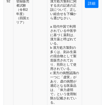
92
登録販売
漢方処方製剤に関
詳細
者試験
する次の記述の正
（令和2
誤について、正し
年度）
い組合せを下欄か
（四国エ
ら選びなさい。
リア）
a 現代中国で利用
されている中医学
に基づく薬剤は、
漢方薬と呼ばれて
いる。
b 漢方処方製剤の
多くは、刻み生薬
の混合物として製
造販売されてお
り、煎剤として使
用されている。
c 漢方の病態認識の
一つに「虚実」が
あり、虚の病態が
適応となる医薬品
は、「体力虚弱
で」という使用制
限が記載されてい
る。