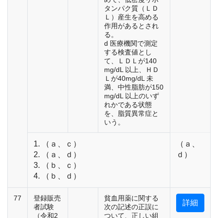
タンパク質（ＬＤ
Ｌ）産生を高める
作用があるとされ
る。
d 医療機関で測定
する検査値とし
て、ＬＤＬが140
mg/dL 以上、ＨＤ
Ｌが40mg/dL 未
満、中性脂肪が150
mg/dL 以上のいず
れかである状態
を、脂質異常症と
いう。
1. （ａ、ｃ）
（ａ、
2. （ａ、ｄ）
ｄ）
3. （ｂ、ｃ）
4. （ｂ、ｄ）
77
登録販売
貧血用薬に関する
詳細
者試験
次の記述の正誤に
（令和2
ついて、正しい組