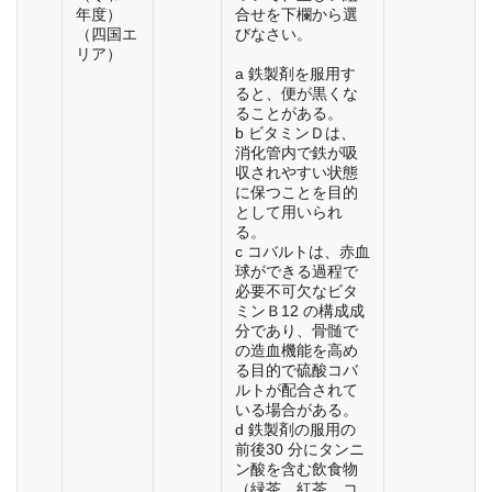
年度）
合せを下欄から選
（四国エ
びなさい。
リア）
a 鉄製剤を服用す
ると、便が黒くな
ることがある。
b ビタミンＤは、
消化管内で鉄が吸
収されやすい状態
に保つことを目的
として用いられ
る。
c コバルトは、赤血
球ができる過程で
必要不可欠なビタ
ミンＢ12 の構成成
分であり、骨髄で
の造血機能を高め
る目的で硫酸コバ
ルトが配合されて
いる場合がある。
d 鉄製剤の服用の
前後30 分にタンニ
ン酸を含む飲食物
（緑茶、紅茶、コ