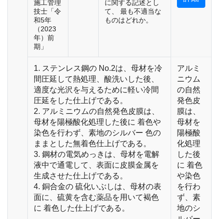
施工管理
に関する記述とし
技士「令
て、 最も不適当な
和5年
ものはどれか。
（2023
年）前
期」
1. ステンレス鋼の No.2は、母材を冷
アルミ
間圧延して熱処理、酸洗いした後、
ニウム
適度な光沢を与えるために軽い冷間
の自然
圧延をした仕上げである。
発色皮
2. アルミニウムの自然発色皮膜は、
膜は、
母材を陽極酸化処理した後に 着色や
母材を
染色を行わず、素地のシルバー 色の
陽極酸
ままとした無着色仕上げである。
化処理
3. 鋼材の電気めっきは、母材を電解
した後
液中で通電して、表面に皮膜金属を
に 着色
生成させた仕上げである。
や染色
4. 銅合金の 硫化いぶしは、母材の表
を行わ
面に、硫黄を含む薬品を用いて褐色
ず、素
に 着色した仕上げである。
地のシ
ルバー