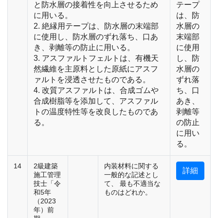
と防水層の接着性を向上させるため
テープ
に用いる。
は、防
2. 絶縁用テープは、防水層の末端部
水層の
に使用し、防水層のずれ落ち、口あ
末端部
き、剥離等の防止に用いる。
に使用
3. アスファルトフェルトは、有機天
し、防
然繊維を主原料とした原紙にアスフ
水層の
ァルトを浸透させたものである。
ずれ落
4. 改質アスファルトは、合成ゴムや
ち、口
合成樹脂等を添加して、アスファル
あき、
トの温度特性等を改良したものであ
剥離等
る。
の防止
に用い
る。
14
2級建築
内装材料に関する
詳細
施工管理
一般的な記述とし
技士「令
て、 最も不適当な
和5年
ものはどれか。
（2023
年）前