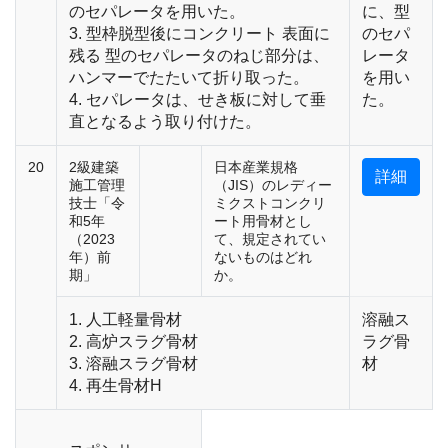
のセパレータを用いた。
に、型
3. 型枠脱型後にコンクリート 表面に
のセパ
残る 型のセパレータのねじ部分は、
レータ
ハンマーでたたいて折り取った。
を用い
4. セパレータは、せき板に対して垂
た。
直となるよう取り付けた。
20
2級建築
日本産業規格
詳細
施工管理
（JIS）のレディー
技士「令
ミクストコンクリ
和5年
ート用骨材とし
（2023
て、規定されてい
年）前
ないものはどれ
期」
か。
1. 人工軽量骨材
溶融ス
2. 高炉スラグ骨材
ラグ骨
3. 溶融スラグ骨材
材
4. 再生骨材H