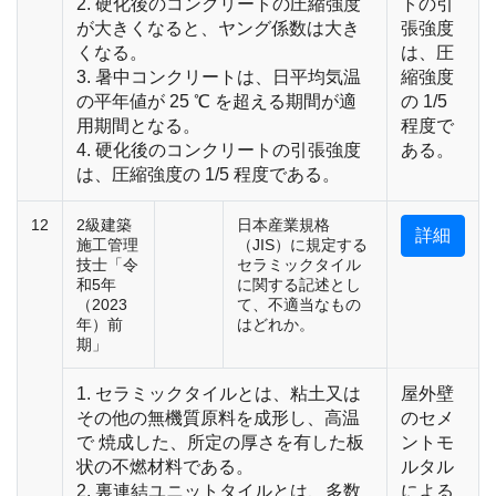
2. 硬化後のコンクリートの圧縮強度
トの引
が大きくなると、ヤング係数は大き
張強度
くなる。
は、圧
3. 暑中コンクリートは、日平均気温
縮強度
の平年値が 25 ℃ を超える期間が適
の 1/5
用期間となる。
程度で
4. 硬化後のコンクリートの引張強度
ある。
は、圧縮強度の 1/5 程度である。
12
2級建築
日本産業規格
詳細
施工管理
（JIS）に規定する
技士「令
セラミックタイル
和5年
に関する記述とし
（2023
て、不適当なもの
年）前
はどれか。
期」
1. セラミックタイルとは、粘土又は
屋外壁
その他の無機質原料を成形し、高温
のセメ
で 焼成した、所定の厚さを有した板
ントモ
状の不燃材料である。
ルタル
2. 裏連結ユニットタイルとは、多数
による