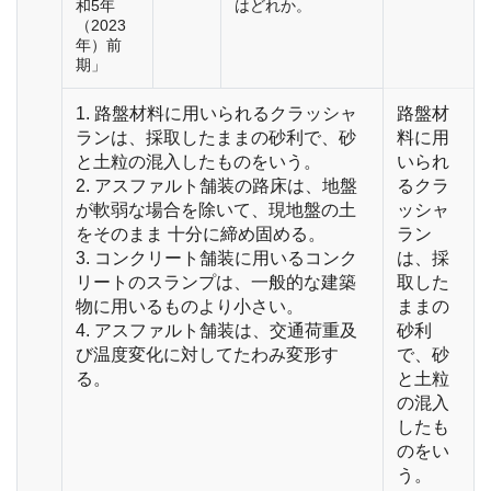
和5年
はどれか。
（2023
年）前
期」
1. 路盤材料に用いられるクラッシャ
路盤材
ランは、採取したままの砂利で、砂
料に用
と土粒の混入したものをいう。
いられ
2. アスファルト舗装の路床は、地盤
るクラ
が軟弱な場合を除いて、現地盤の土
ッシャ
をそのまま 十分に締め固める。
ラン
3. コンクリート舗装に用いるコンク
は、採
リートのスランプは、一般的な建築
取した
物に用いるものより小さい。
ままの
4. アスファルト舗装は、交通荷重及
砂利
び温度変化に対してたわみ変形す
で、砂
る。
と土粒
の混入
したも
のをい
う。