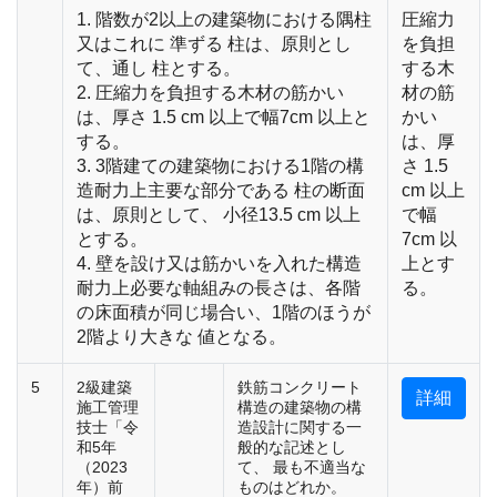
1. 階数が2以上の建築物における隅柱
圧縮力
又はこれに 準ずる 柱は、原則とし
を負担
て、通し 柱とする。
する木
2. 圧縮力を負担する木材の筋かい
材の筋
は、厚さ 1.5 cm 以上で幅7cm 以上と
かい
する。
は、厚
3. 3階建ての建築物における1階の構
さ 1.5
造耐力上主要な部分である 柱の断面
cm 以上
は、原則として、 小径13.5 cm 以上
で幅
とする。
7cm 以
4. 壁を設け又は筋かいを入れた構造
上とす
耐力上必要な軸組みの長さは、各階
る。
の床面積が同じ場合い、1階のほうが
2階より大きな 値となる。
5
2級建築
鉄筋コンクリート
詳細
施工管理
構造の建築物の構
技士「令
造設計に関する一
和5年
般的な記述とし
（2023
て、 最も不適当な
年）前
ものはどれか。