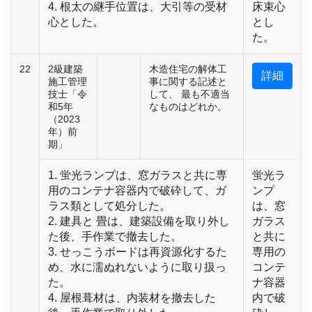
4. 根太の継手位置は、大引等の受材
床束心
心とした。
とし
た。
22
2級建築
木造住宅の解体工
詳細
施工管理
事に関する記述と
技士「令
して、 最も不適当
和5年
なものはどれか。
（2023
年）前
期」
1. 蛍光ランプは、窓ガラスと共に専
蛍光ラ
用のコンテナ容器内で破砕して、ガ
ンプ
ラス類として処分した。
は、窓
2. 建具と 畳は、建築設備を取り外し
ガラス
た後、手作業で撤去した。
と共に
3. せっこうボードは再資源化するた
専用の
め、水に濡ぬれないように取り扱っ
コンテ
た。
ナ容器
4. 屋根葺材は、内装材を撤去した
内で破