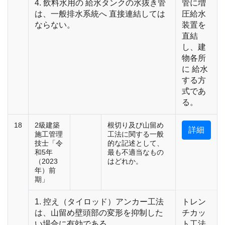
4. 飲料水用の 給水タンクの水抜き管
管に増
は、一般排水系統へ 直接連結しては
圧給水
ならない。
装置を
直結
し、建
物各所
に 給水
する方
式であ
る。
18
2級建築
根切り及び山留め
詳細
施工管理
工法に関する一般
技士「令
的な記述として、
和5年
最も不適当なもの
（2023
はどれか。
年）前
期」
1. 控え（タイロッド）アンカー工法
トレン
は、山留め壁頭部の変形を抑制した
チカッ
い場合に有効である。
ト工法