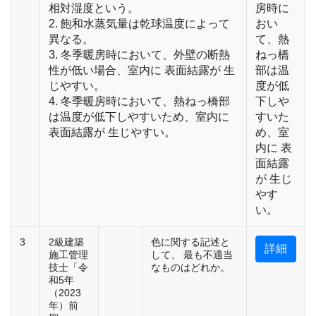
相対湿度という。
房時に
2. 飽和水蒸気量は乾球温度によって
おい
異なる。
て、熱
3. 冬季暖房時において、外壁の断熱
ねっ橋
性が低い場合、室内に 表面結露が 生
部は温
じやすい。
度が低
4. 冬季暖房時において、熱ねっ橋部
下しや
は温度が低下しやすいため、室内に
すいた
表面結露が 生じやすい。
め、室
内に 表
面結露
が 生じ
やす
い。
3
2級建築
色に関する記述と
詳細
施工管理
して、 最も不適当
技士「令
なものはどれか。
和5年
（2023
年）前