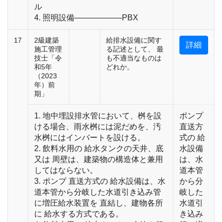
ル
4. 照明設備――――――PBX
17
2級建築
給排水設備に関す
詳細
施工管理
る記述として、 最
技士「令
も不適当なものは
和5年
どれか。
（2023
年）前
期」
1. 地中埋設排水管において、桝を設
ポンプ
ける場合、雨水桝には泥だめを、汚
直送方
水桝にはインバートを設ける。
式の 給
2. 飲料水用の 給水タンクの天井、底
水設備
又は 周壁は、建築物の構造体と兼用
は、水
してはならない。
道本管
3. ポンプ 直送方式の 給水設備は、水
から分
道本管から分岐した水道引き込み管
岐した
に増圧給水装置を 直結し、建物各所
水道引
に 給水する方式である。
き込み