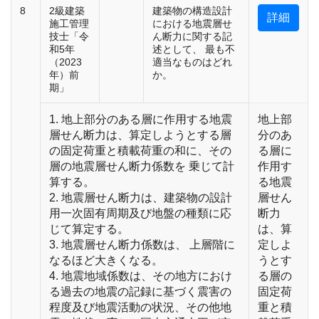
8
2級建築
建築物の構造設計
詳細
施工管理
における地震層せ
技士「令
ん断力に関する記
和5年
述として、 最も不
（2023
適当なものはどれ
年）前
か。
期」
1. 地上部分のある層に作用する地震
地上部
層せん断力は、算定しようとする層
分のあ
の固定荷重と積載荷重の和に、その
る層に
層の地震層せん断力係数を 乗じて計
作用す
算する。
る地震
2. 地震層せん断力は、建築物の設計
層せん
用一次固有周期及び地盤の種類に応
断力
じて算定する。
は、算
3. 地震層せん断力係数は、 上層階に
定しよ
なるほど大きくなる。
うとす
4. 地震地域係数は、その地方におけ
る層の
る過去の地震の記録に基づく震害の
固定荷
程度及び地震活動の状況、その他地
重と積