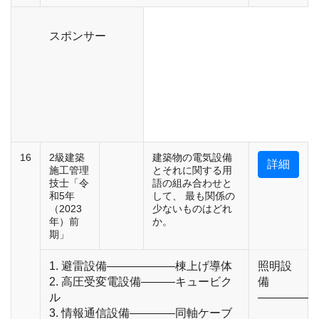
スポンサー
16
2級建築
建築物の電気設備
詳細
施工管理
とそれに関する用
技士「令
語の組み合わせと
和5年
して、 最も関係の
（2023
少ないものはどれ
年）前
か。
期」
1. 避雷設備――――――棟上げ導体
照明設
2. 高圧受変電設備―――キュービク
備
ル
――――――
3. 情報通信設備――――同軸ケーブ