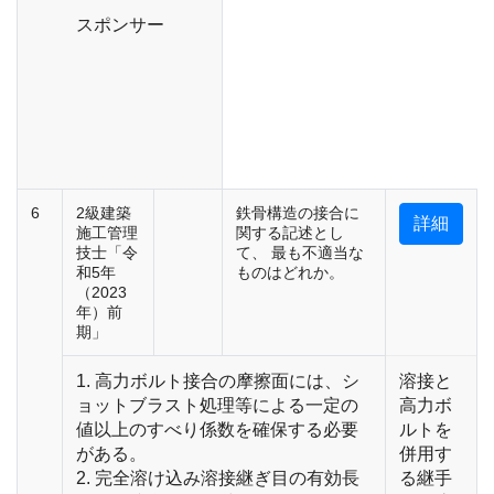
スポンサー
6
2級建築
鉄骨構造の接合に
詳細
施工管理
関する記述とし
技士「令
て、 最も不適当な
和5年
ものはどれか。
（2023
年）前
期」
1. 高力ボルト接合の摩擦面には、シ
溶接と
ョットブラスト処理等による一定の
高力ボ
値以上のすべり係数を確保する必要
ルトを
がある。
併用す
2. 完全溶け込み溶接継ぎ目の有効長
る継手