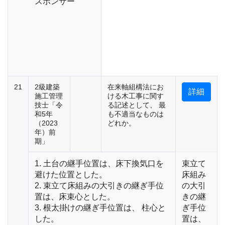
スポンサー
21
2級建築
在来軸組構法にお
詳細
施工管理
ける木工事に関す
技士「令
る記述として、 最
和5年
も不適当なものは
（2023
どれか。
年）前
期」
1. 土台の継手位置は、床下換気口を
束立て
避けた位置とした。
床組み
2. 束立て床組みの大引きの継ぎ手位
の大引
置は、床束心とした。
きの継
3. 根太掛けの継ぎ手位置は、 柱心と
ぎ手位
した。
置は、