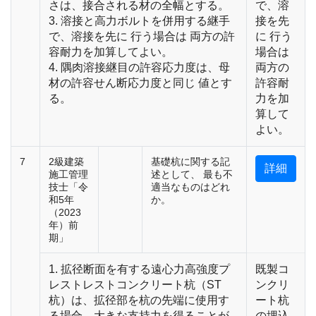
さは、接合される材の全幅とする。
で、溶
3. 溶接と高力ボルトを併用する継手
接を先
で、溶接を先に 行う場合は 両方の許
に 行う
容耐力を加算してよい。
場合は
4. 隅肉溶接継目の許容応力度は、母
両方の
材の許容せん断応力度と同じ 値とす
許容耐
る。
力を加
算して
よい。
7
2級建築
基礎杭に関する記
詳細
施工管理
述として、 最も不
技士「令
適当なものはどれ
和5年
か。
（2023
年）前
期」
1. 拡径断面を有する遠心力高強度プ
既製コ
レストレストコンクリート杭（ST
ンクリ
杭）は、拡径部を杭の先端に使用す
ート杭
る場合、大きな支持力を得ることが
の埋込