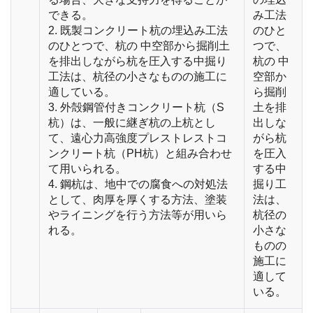
できる。
み工法
2. 既製コンクリート杭の埋込み工法
のひと
のひとつで、杭の 中空部から掘削土
つで、
を排出しながら杭を圧入する中掘り
杭の 中
工法は、杭径の小さなものの施工に
空部か
適している。
ら掘削
3. 外殻鋼管付きコンクリート杭（S
土を排
杭）は、一般に継ぎ杭の上杭とし
出しな
て、遠心力高強度プレストレストコ
がら杭
ンクリート杭（PH杭）と組み合わせ
を圧入
て用いられる。
する中
4. 鋼杭は、地中での腐食への対処法
掘り工
として、肉厚を厚くする方法、塗装
法は、
やライニングを行う方法等が用いら
杭径の
れる。
小さな
ものの
施工に
適して
いる。