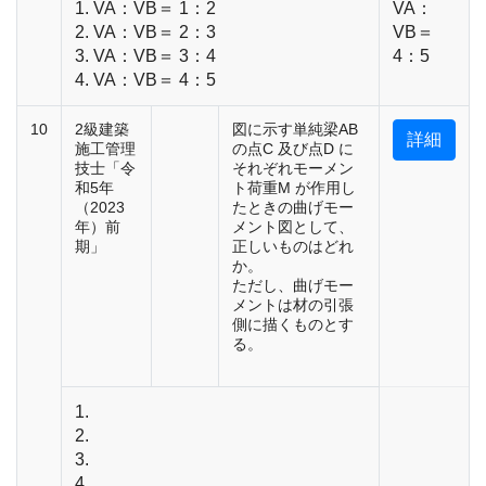
1. VA：VB＝ 1：2
VA：
2. VA：VB＝ 2：3
VB＝
3. VA：VB＝ 3：4
4：5
4. VA：VB＝ 4：5
10
2級建築
図に示す単純梁AB
詳細
施工管理
の点C 及び点D に
技士「令
それぞれモーメン
和5年
ト荷重M が作用し
（2023
たときの曲げモー
年）前
メント図として、
期」
正しいものはどれ
か。
ただし、曲げモー
メントは材の引張
側に描くものとす
る。
1.
2.
3.
4.