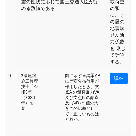
震の性状に応じて国土交通大臣が定
載荷重
める数値である。
の和
に、そ
の層の
地震層
せん断
力係数
を 乗じ
て計算
する。
9
2級建築
図に示す単純梁AB
詳細
施工管理
に等変分布荷重が
技士「令
作用したとき、支
和5年
点A の鉛直反力VA
（2023
及び支点B の鉛直
年）前
反力VB の 値の大
期」
きさの比率とし
て、正しいものは
どれか。