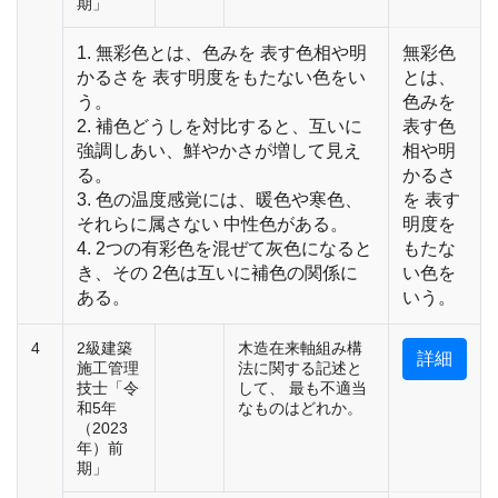
期」
1. 無彩色とは、色みを 表す色相や明
無彩色
かるさを 表す明度をもたない色をい
とは、
う。
色みを
2. 補色どうしを対比すると、互いに
表す色
強調しあい、鮮やかさが増して見え
相や明
る。
かるさ
3. 色の温度感覚には、暖色や寒色、
を 表す
それらに属さない 中性色がある。
明度を
4. 2つの有彩色を混ぜて灰色になると
もたな
き、その 2色は互いに補色の関係に
い色を
ある。
いう。
4
2級建築
木造在来軸組み構
詳細
施工管理
法に関する記述と
技士「令
して、 最も不適当
和5年
なものはどれか。
（2023
年）前
期」