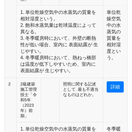
1. 単位乾燥空気中の水蒸気の質量を
単位乾
相対湿度という。
燥空気
2. 飽和水蒸気量は乾球温度によって
中の水
異なる。
蒸気の
3. 冬季暖房時において、外壁の断熱
質量を
性が低い場合、室内に 表面結露が 生
相対湿
じやすい。
度とい
4. 冬季暖房時において、熱ねっ橋部
う。
は温度が低下しやすいため、室内に
表面結露が 生じやすい。
2
2級建築
照明に関する記述
詳細
施工管理
として. 最も不適当
技士「令
なものはどれか。
和5年
（2023
年）前
期」
1. 単位乾燥空気中の水蒸気の質量を
冬季暖