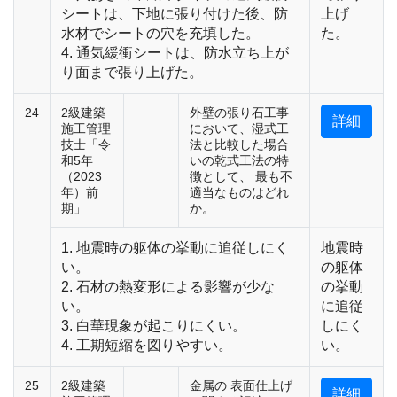
シートは、下地に張り付けた後、防
上げ
水材でシートの穴を充填した。
た。
4. 通気緩衝シートは、防水立ち上が
り面まで張り上げた。
24
2級建築
外壁の張り石工事
詳細
施工管理
において、湿式工
技士「令
法と比較した場合
和5年
いの乾式工法の特
（2023
徴として、 最も不
年）前
適当なものはどれ
期」
か。
1. 地震時の躯体の挙動に追従しにく
地震時
い。
の躯体
2. 石材の熱変形による影響が少な
の挙動
い。
に追従
3. 白華現象が起こりにくい。
しにく
4. 工期短縮を図りやすい。
い。
25
2級建築
金属の 表面仕上げ
詳細