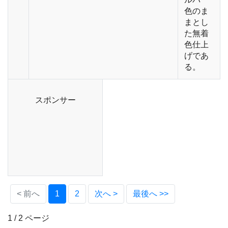
色のま
まとし
た無着
色仕上
げであ
る。
スポンサー
(current)
< 前へ
1
2
次へ >
最後へ >>
1 / 2 ページ