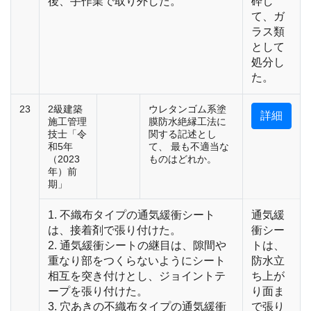
後、手作業で取り外した。
砕し
て、ガ
ラス類
として
処分し
た。
23
2級建築
ウレタンゴム系塗
詳細
施工管理
膜防水絶縁工法に
技士「令
関する記述とし
和5年
て、 最も不適当な
（2023
ものはどれか。
年）前
期」
1. 不織布タイプの通気緩衝シート
通気緩
は、接着剤で張り付けた。
衝シー
2. 通気緩衝シートの継目は、隙間や
トは、
重なり部をつくらないようにシート
防水立
相互を突き付けとし、ジョイントテ
ち上が
ープを張り付けた。
り面ま
3. 穴あきの不織布タイプの通気緩衝
で張り