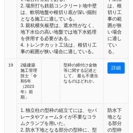
2. 場所打ち鉄筋コンクリート地中壁
は、根
は、軟弱地盤や根切り底が深い掘削
切り工
となる施工に適している。
事の範
3. 親杭横矢板壁は、遮水性がなく、
囲が狭
地下水位の高い地盤では地下水処理
い場合
を併用する必要がある。
に適し
4. トレンチカット工法は、根切り工
てい
事の範囲が狭い場合に適している。
る。
19
2級建築
型枠の締付け金物
詳細
施工管理
等に関する記述と
技士「令
して、 最も不適当
和5年
なものはどれか。
（2023
年）前
期」
1. 独立柱の型枠の組立てには、セパ
防水下
レータやフォームタイが不要なコラ
地とな
ムクランプを用いた。
る部分
2. 防水下地となる部分の型枠に、型
の型枠