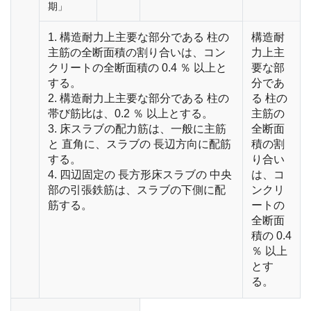
期」
1. 構造耐力上主要な部分である 柱の
構造耐
主筋の全断面積の割り合いは、コン
力上主
クリートの全断面積の 0.4 ％ 以上と
要な部
する。
分であ
2. 構造耐力上主要な部分である 柱の
る 柱の
帯び筋比は、0.2 ％ 以上とする。
主筋の
3. 床スラブの配力筋は、一般に主筋
全断面
と 直角に、スラブの 長辺方向に配筋
積の割
する。
り合い
4. 四辺固定の 長方形床スラブの 中央
は、コ
部の引張鉄筋は、スラブの下側に配
ンクリ
筋する。
ートの
全断面
積の 0.4
％ 以上
とす
る。