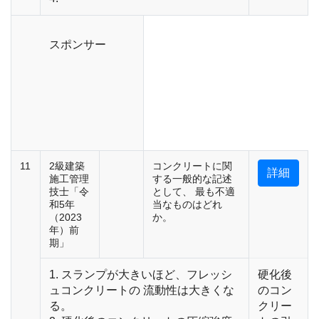
スポンサー
11
2級建築
コンクリートに関
詳細
施工管理
する一般的な記述
技士「令
として、 最も不適
和5年
当なものはどれ
（2023
か。
年）前
期」
1. スランプが大きいほど、フレッシ
硬化後
ュコンクリートの 流動性は大きくな
のコン
る。
クリー