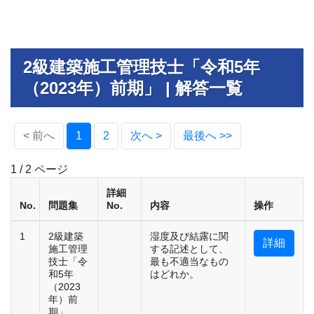
2級建築施工管理技士「令和5年
（2023年）前期」 | 解答一覧
(current)
< 前へ
1
2
次へ >
最後へ >>
1 / 2 ページ
詳細
No.
問題集
No.
内容
操作
1
2級建築
湿度及び結露に関
詳細
施工管理
する記述として、
技士「令
最も不適当なもの
和5年
はどれか。
（2023
年）前
期」