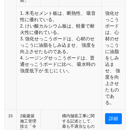
期」
1. 木毛セメント板は、断熱性、 吸音
強化せ
性に優れている。
っこう
2. けい酸カルシウム板は、軽量で耐
ボード
火性に優れている。
は、心
3. 強化せっこうボードは、心材のせ
材のせ
っこうに油脂をしみ込ませ、 強度を
っこう
向上させたものである。
に油脂
4. シージングせっこうボードは、普
をしみ
通せっこうボードに比べ、 吸水時の
込ま
強度低下が 生じにくい。
せ、 強
度を向
上させ
たもの
であ
る。
15
2級建築
構内舗装工事に関
詳細
施工管理
する記述として、
技士「令
最も不適当なもの