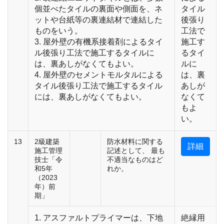
個並べたタイルの裏面や側面を、ネ
タイル
ットや台紙等の裏連結材で連結した
後張り
ものをいう。
工法で
3. 屋外壁の有機系接着剤によるタイ
施工す
ル後張り工法で施工するタイルに
るタイ
は、裏あしがなくてもよい。
ルに
4. 屋外壁のセメントモルタルによる
は、裏
タイル後張り工法で施工するタイル
あしが
には、裏あしがなくてもよい。
なくて
もよ
い。
13
2級建築
防水材料に関する
詳細
施工管理
記述として、 最も
技士「令
不適当なものはど
和5年
れか。
（2023
年）前
期」
1. アスファルトプライマーは、下地
絶縁用