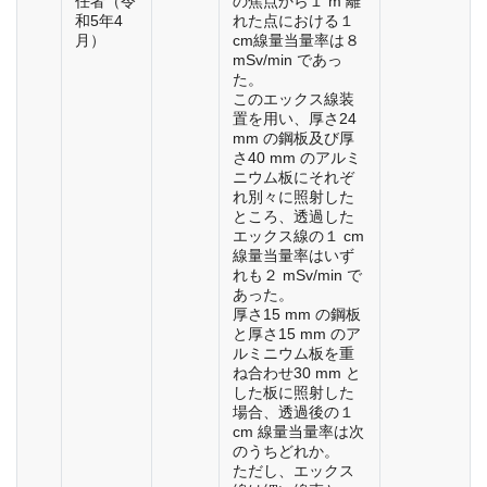
任者（令
の焦点から１ m 離
和5年4
れた点における１
月）
cm線量当量率は８
mSv/min であっ
た。
このエックス線装
置を用い、厚さ24
mm の鋼板及び厚
さ40 mm のアルミ
ニウム板にそれぞ
れ別々に照射した
ところ、透過した
エックス線の１ cm
線量当量率はいず
れも２ mSv/min で
あった。
厚さ15 mm の鋼板
と厚さ15 mm のア
ルミニウム板を重
ね合わせ30 mm と
した板に照射した
場合、透過後の１
cm 線量当量率は次
のうちどれか。
ただし、エックス