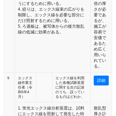
うにするために用いる。
倍の厚
4. 絞りは、エックス線束の広がりを
さが必
制限し、エックス線を必要な部分に
要であ
だけ照射するために用いる。
るが、
5. ろ過板は、被写体からの後方散乱
施工が
線の低減に効果がある。
容易で
安価で
あるた
め広く
用いら
れてい
る。
9
エックス
エックス線を利用
詳細
線作業主
した各種試験装置
任者（令
に関する次の記述
和5年4
のうち、誤ってい
月）
るものはどれか。
1. 蛍光エックス線分析装置は、試料
散乱型
にエックス線を照射して発生した特
厚さ計