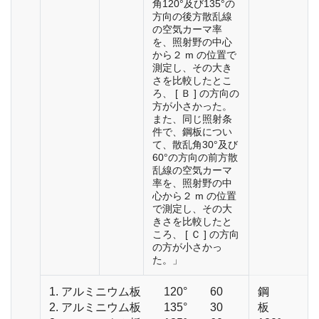
角120°及び135°の
方向の後方散乱線
の空気カーマ率
を、照射野の中心
から２ m の位置で
測定し、その大き
さを比較したとこ
ろ、 [ Ｂ ] の方向の
方が小さかった。
また、同じ照射条
件で、鋼板につい
て、散乱角30°及び
60°の方向の前方散
乱線の空気カーマ
率を、照射野の中
心から２ m の位置
で測定し、その大
きさを比較したと
ころ、 [ Ｃ ] の方向
の方が小さかっ
た。」
1. アルミニウム板 120° 60
鋼
2. アルミニウム板 135° 30