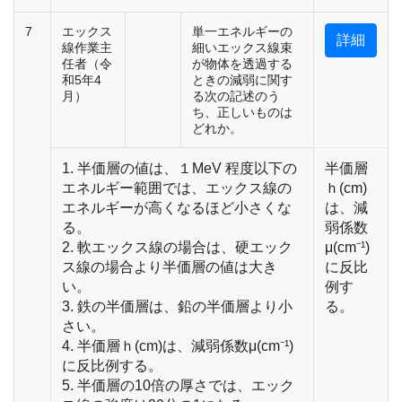
7
エックス
単一エネルギーの
詳細
線作業主
細いエックス線束
任者（令
が物体を透過する
和5年4
ときの減弱に関す
月）
る次の記述のう
ち、正しいものは
どれか。
1. 半価層の値は、１MeV 程度以下の
半価層
エネルギー範囲では、エックス線の
ｈ(cm)
エネルギーが高くなるほど小さくな
は、減
る。
弱係数
2. 軟エックス線の場合は、硬エック
μ(cm⁻¹)
ス線の場合より半価層の値は大き
に反比
い。
例す
3. 鉄の半価層は、鉛の半価層より小
る。
さい。
4. 半価層ｈ(cm)は、減弱係数μ(cm⁻¹)
に反比例する。
5. 半価層の10倍の厚さでは、エック