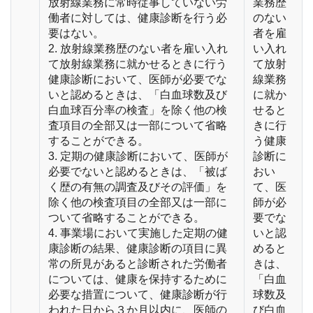
放射線業務に常時従事していない労
業務歴
働者に対しては、健康診断を行う必
のない
要はない。
者を雇
2. 放射線業務歴のない者を雇い入れ
い入れ
て放射線業務に就かせるときに行う
て放射
健康診断において、医師が必要でな
線業務
いと認めるときは、「白血球数及び
に就か
白血球百分率の検査」を除く他の検
せると
査項目の全部又は一部について省略
きに行
することができる。
う健康
3. 定期の健康診断において、医師が
診断に
必要でないと認めるときは、「被ば
おい
く歴の有無の調査及びその評価」を
て、医
除く他の検査項目の全部又は一部に
師が必
ついて省略することができる。
要でな
4. 事業場において実施した定期の健
いと認
康診断の結果、健康診断の項目に異
めると
常の所見があると診断された労働者
きは、
については、健康を保持するために
「白血
必要な措置について、健康診断が行
球数及
われた日から３か月以内に、医師の
び白血