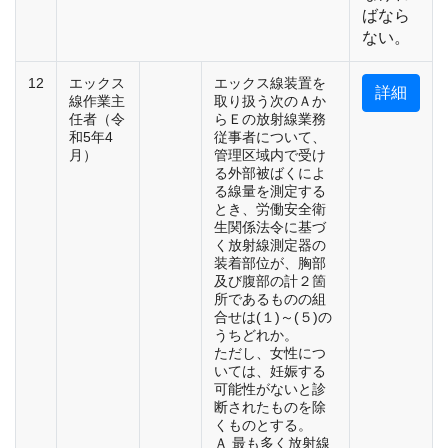
ばなら
ない。
12
エックス
エックス線装置を
詳細
線作業主
取り扱う次のＡか
任者（令
らＥの放射線業務
和5年4
従事者について、
月）
管理区域内で受け
る外部被ばくによ
る線量を測定する
とき、労働安全衛
生関係法令に基づ
く放射線測定器の
装着部位が、胸部
及び腹部の計２箇
所であるものの組
合せは(１)～(５)の
うちどれか。
ただし、女性につ
いては、妊娠する
可能性がないと診
断されたものを除
くものとする。
Ａ 最も多く放射線