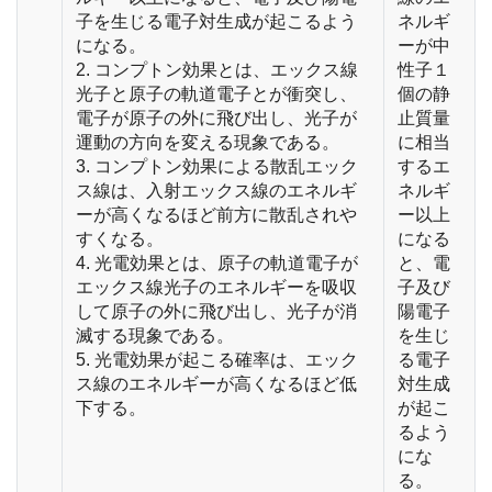
子を生じる電子対生成が起こるよう
ネルギ
になる。
ーが中
2. コンプトン効果とは、エックス線
性子１
光子と原子の軌道電子とが衝突し、
個の静
電子が原子の外に飛び出し、光子が
止質量
運動の方向を変える現象である。
に相当
3. コンプトン効果による散乱エック
するエ
ス線は、入射エックス線のエネルギ
ネルギ
ーが高くなるほど前方に散乱されや
ー以上
すくなる。
になる
4. 光電効果とは、原子の軌道電子が
と、電
エックス線光子のエネルギーを吸収
子及び
して原子の外に飛び出し、光子が消
陽電子
滅する現象である。
を生じ
5. 光電効果が起こる確率は、エック
る電子
ス線のエネルギーが高くなるほど低
対生成
下する。
が起こ
るよう
にな
る。