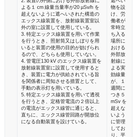
2. 装置の外側における外部放射線に
遮へい
よる１ cm 線量当量率が20 µSv/h を
物を設
超えないように遮へいされた構造の
け、労
エックス線装置を、放射線装置室以
働者が
外の室に設置して使用している。
常時立
3. 特定エックス線装置を用いて作業
ち入る
を行うとき、照射筒又はしぼりを用
場所に
いると装置の使用の目的が妨げられ
おける
るので、どちらも使用していない。
外部放
4. 管電圧130 kV のエックス線装置を
射線に
放射線装置室に設置して使用すると
よる実
き、装置に電力が供給されている旨
効線量
を関係者に周知させる措置として、
が、１
手動の表示灯を用いている。
週間に
5. 特定エックス線装置を用いて透視
つき５
を行うとき、定格管電流の２倍以上
mSv を
の電流がエックス線管に通じると、
超えな
直ちに、エックス線管回路が開放位
いよう
になる自動装置を設けている。
に管理
してお
り、平