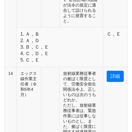
が法令の規定に適
合して設けられる
ように措置するこ
と。
1. Ａ，Ｂ
Ｃ，Ｅ
2. Ａ，Ｄ
3. Ｂ，Ｃ，Ｅ
4. Ｃ，Ｄ，Ｅ
5. Ｃ，Ｅ
14
エックス
放射線業務従事者
詳細
線作業主
の被ばく限度とし
任者（令
て、労働安全衛生
和5年4
関係法令上、正し
月）
いものは次のうち
どれか。
ただし、放射線業
務従事者は、緊急
作業には従事しな
いものとし、ま
た、被ばく限度に
関する経過措置の