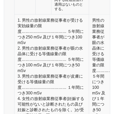
適用はないものと
する。
1. 男性の放射線業務従事者が受ける
男性の
実効線量の限
放射線
度…………………………… ５年間に
業務従
つき250 mSv 及び１年間につき100
事者が
mSv
眼の水
2. 男性の放射線業務従事者が眼の水
晶体に
晶体に受ける等価線量の限
受ける
度…………………………… ５年間に
等価線
つき100 mSv 及び１年間につき50
量の限
mSv
度…………
3. 男性の放射線業務従事者が皮膚に
５年間
受ける等価線量の限
につき
度…………………………… １年間に
100
つき300 mSv
mSv 及
4. 女性の放射線業務従事者(妊娠する
び１年
可能性がないと診断されたもの及び
間につ
妊娠と診断されたものを除く。)が受
き50