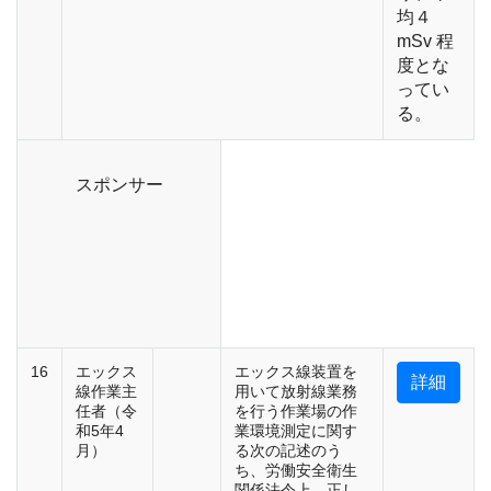
均４
mSv 程
度とな
ってい
る。
スポンサー
16
エックス
エックス線装置を
詳細
線作業主
用いて放射線業務
任者（令
を行う作業場の作
和5年4
業環境測定に関す
月）
る次の記述のう
ち、労働安全衛生
関係法令上、正し