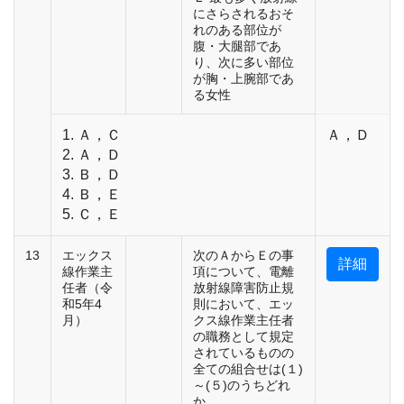
にさらされるおそ
れのある部位が
腹・大腿部であ
り、次に多い部位
が胸・上腕部であ
る女性
1. Ａ，Ｃ
Ａ，Ｄ
2. Ａ，Ｄ
3. Ｂ，Ｄ
4. Ｂ，Ｅ
5. Ｃ，Ｅ
13
エックス
次のＡからＥの事
詳細
線作業主
項について、電離
任者（令
放射線障害防止規
和5年4
則において、エッ
月）
クス線作業主任者
の職務として規定
されているものの
全ての組合せは(１)
～(５)のうちどれ
か。