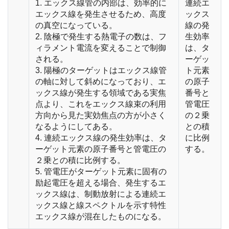
1. エックス線管の内部は、効率的に
連続エ
エックス線を発生させるため、高度
ックス
の真空になっている。
線の発
2. 陰極で発生する熱電子の数は、フ
生効率
ィラメント電流を変えることで制御
は、タ
される。
ーゲッ
3. 陽極のターゲットはエックス線管
ト元素
の軸に対して斜めになっており、エ
の原子
ックス線が発生する領域である実焦
番号と
点より、これをエックス線束の利用
管電圧
方向から見た実効焦点の方が小さく
の２乗
なるようにしてある。
との積
4. 連続エックス線の発生効率は、タ
に比例
ーゲット元素の原子番号と管電圧の
する。
２乗との積に比例する。
5. 管電圧がターゲット元素に固有の
励起電圧を超える場合、発生するエ
ックス線は、制動放射による連続エ
ックス線と線スペクトルを示す特性
エックス線が混在したものになる。