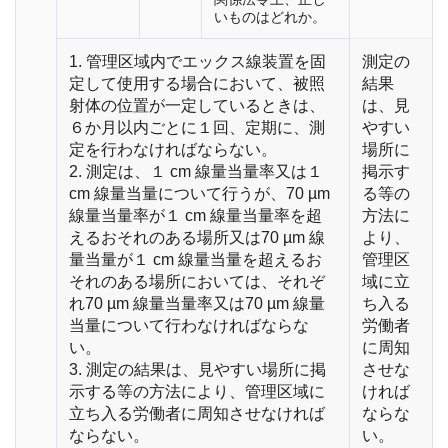
いものはどれか。
1. 管理区域内でエックス線装置を固
測定の
定して使用する場合において、被照
結果
射体の位置が一定しているときは、
は、見
６か月以内ごとに１回、定期に、測
やすい
定を行わなければならない。
場所に
2. 測定は、１ cm 線量当量率又は１
掲示す
cm 線量当量について行うが、70 µm
る等の
線量当量率が１ cm 線量当量率を超
方法に
えるおそれのある場所又は70 µm 線
より、
量当量が１ cm 線量当量を超えるお
管理区
それのある場所においては、それぞ
域に立
れ70 µm 線量当量率又は70 µm 線量
ち入る
当量について行わなければならな
労働者
い。
に周知
3. 測定の結果は、見やすい場所に掲
させな
示する等の方法により、管理区域に
ければ
立ち入る労働者に周知させなければ
ならな
ならない。
い。