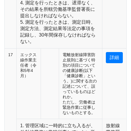
4. 測定を行ったときは、遅滞なく、
その結果を所轄労働基準監督署長に
提出しなければならない。
5. 測定を行ったときは、測定日時、
測定方法、測定結果等法定の事項を
記録し、30年間保存しなければなら
ない。
17
エックス
電離放射線障害防
詳細
線作業主
止規則に基づく特
任者（令
別の項目について
和5年4
の健康診断(以下
月）
「健康診断」とい
う。)に関する次の
記述について、誤
っているものはど
れか。
ただし、労働者は
緊急作業に従事し
ないものとする。
1. 管理区域に一時的に立ち入るが、
放射線