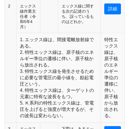
2
エックス
エックス線に関す
詳細
線作業主
る次の記述のう
任者（令
ち、誤っているも
和5年4
のはどれか。
月）
1. エックス線は、間接電離放射線で
特性エ
ある。
ックス
2. 特性エックス線は、原子核のエネ
線は、
ルギー準位の遷移に伴い、原子核か
原子核
ら放出される。
のエネ
3. 特性エックス線を発生させるため
ルギー
に必要な管電圧の最小値を、励起電
準位の
圧という。
遷移に
4. 特性エックス線は、ターゲットの
伴い、
元素に特有な波長をもつ。
原子核
5. Ｋ系列の特性エックス線は、管電
から放
圧を上げると強度が増大するが、そ
出され
の波長は変わらない。
る。
3
エックス
下図は、あるエッ