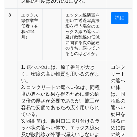
ス線の強度は20分の1になる。
8
エックス
エックス線装置を
詳細
線作業主
用いて透過写真撮
任者（令
影を行う場合のエ
和5年4
ックス線の遮へい
月）
及び散乱線の低減
に関する次の記述
のうち、誤ってい
るものはどれか。
1. 遮へい体には、原子番号が大き
コンク
く、密度の高い物質を用いるのがよ
リート
い。
の遮へ
2. コンクリートの遮へい体は、同程
い体
度の遮へい効果を得るために鉛の約
は、同
２倍の厚さが必要であるが、施工が
程度の
容易で安価であるため広く用いられ
遮へい
ている。
効果を
3. 照射筒は、照射口に取り付けるラ
得るた
ッパ状の遮へい体で、エックス線束
めに鉛
及び散乱線が外部へ漏えいしないよ
の約２