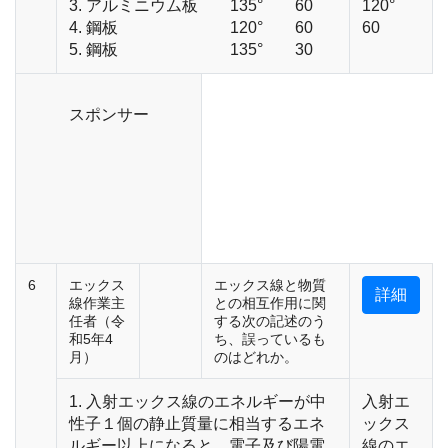
3. アルミニウム板 135° 60
120°
4. 鋼板 120° 60
60
5. 鋼板 135° 30
スポンサー
6
エックス
エックス線と物質
詳細
線作業主
との相互作用に関
任者（令
する次の記述のう
和5年4
ち、誤っているも
月）
のはどれか。
1. 入射エックス線のエネルギーが中
入射エ
性子１個の静止質量に相当するエネ
ックス
ルギー以上になると、電子及び陽電
線のエ