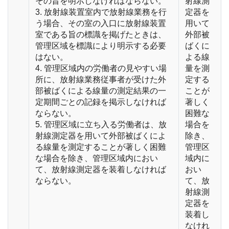
その旨を明示しなければならない。
射線測
3. 放射線装置室内で放射線業務を行
定器を
う場合、その室の入口に放射線装置
用いて
室である旨の標識を掲げたときは、
外部被
管理区域を標識により明示する必要
ばくに
はない。
よる線
4. 管理区域内の労働者の見やすい場
量を測
所に、放射線業務従事者が受けた外
定する
部被ばくによる線量の測定結果の一
ことが
定期間ごとの記録を掲示しなければ
著しく
ならない。
困難な
5. 管理区域に立ち入る労働者は、放
場合を
射線測定器を用いて外部被ばくによ
除き、
る線量を測定することが著しく困難
管理区
な場合を除き、管理区域内におい
域内に
て、放射線測定器を装着しなければ
おい
ならない。
て、放
射線測
定器を
装着し
なけれ