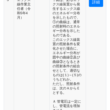
詳細
線作業主
クス線装置から発
任者（令
生するエックス線
和5年4
のエネルギー分布
月）
を示したもので、
①の曲線は、通常
の照射時のエネル
ギー分布を示した
ものである。
このエックス線装
置の照射条件を変
化させた場合に、
エネルギー分布が
図中の曲線②及び
曲線③となるとき
の照射条件の組合
せとして、適切な
ものは(１)～(５)の
うちどれか。
ただし、照射条件
は、次のＡからＥ
とする。
Ａ 管電圧は一定に
し、管電流を増加