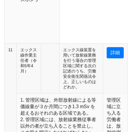
11
エックス
エックス線装置を
詳細
線作業主
用いて放射線業務
任者（令
を行う場合の管理
和5年4
区域に関する次の
月）
記述のうち、労働
安全衛生関係法令
上、正しいものは
どれか。
1. 管理区域は、外部放射線による等
管理区
価線量が３か月間につき1.3 mSv を
域に立
超えるおそれのある区域である。
ち入る
2. 管理区域には、放射線業務従事者
労働者
以外の者が立ち入ることを禁止し、
は、放