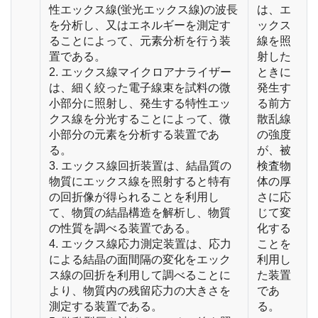
性エックス線(蛍光エックス線)の波長
は、エ
を分析し、又はエネルギーを測定す
ックス
ることによって、元素分析を行う装
線を照
置である。
射した
2. エックス線マイクロアナライザー
ときに
は、細く絞った電子線束を試料の微
発生す
小部分に照射し、発生する特性エッ
る前方
クス線を分光することによって、微
散乱線
小部分の元素を分析する装置であ
の強度
る。
が、被
3. エックス線回折装置は、結晶質の
検査物
物質にエックス線を照射すると特有
体の厚
の回折像が得られることを利用し
さに応
て、物質の結晶構造を解析し、物質
じて変
の性質を調べる装置である。
化する
4. エックス線応力測定装置は、応力
ことを
による結晶の面間隔の変化をエック
利用し
ス線の回折を利用して調べることに
た装置
より、物質内の残留応力の大きさを
であ
測定する装置である。
る。