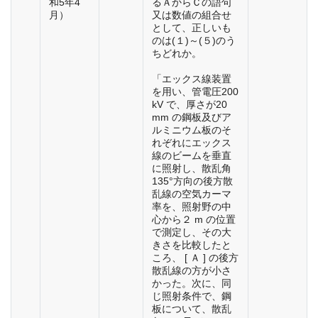
和5年4
るＡからＣの語句
月）
又は数値の組合せ
として、正しいも
のは(１)～(５)のう
ちどれか。
「エックス線装置
を用い、管電圧200
kV で、厚さが20
mm の鋼板及びア
ルミニウム板のそ
れぞれにエックス
線のビームを垂直
に照射し、散乱角
135°方向の後方散
乱線の空気カーマ
率を、照射野の中
心から２ m の位置
で測定し、その大
きさを比較したと
ころ、 [ Ａ ] の後方
散乱線の方が小さ
かった。次に、同
じ照射条件で、鋼
板について、散乱