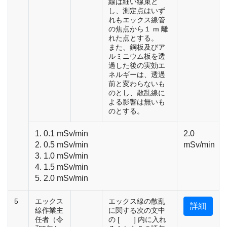
線は細い線束と
し、測定点はいず
れもエックス線管
の焦点から１ m 離
れた点とする。
また、鋼板及びア
ルミニウム板を透
過した後の実効エ
ネルギーは、透過
前と変わらないも
のとし、散乱線に
よる影響は無いも
のとする。
1. 0.1 mSv/min
2.0
2. 0.5 mSv/min
mSv/min
3. 1.0 mSv/min
4. 1.5 mSv/min
5. 2.0 mSv/min
5
エックス
エックス線の散乱
詳細
線作業主
に関する次の文中
任者（令
の [ ] 内に入れ