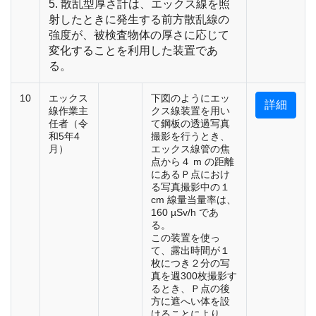
5. 散乱型厚さ計は、エックス線を照
射したときに発生する前方散乱線の
強度が、被検査物体の厚さに応じて
変化することを利用した装置であ
る。
10
エックス
下図のようにエッ
詳細
線作業主
クス線装置を用い
任者（令
て鋼板の透過写真
和5年4
撮影を行うとき、
月）
エックス線管の焦
点から４ m の距離
にあるＰ点におけ
る写真撮影中の１
cm 線量当量率は、
160 µSv/h であ
る。
この装置を使っ
て、露出時間が１
枚につき２分の写
真を週300枚撮影す
るとき、Ｐ点の後
方に遮へい体を設
けることにより、