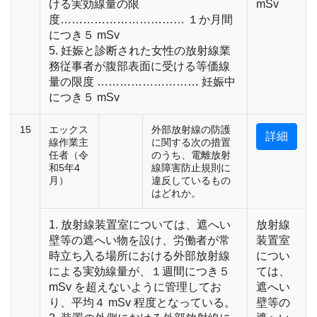
ける実効線量の限
mSv
度…………………………… １か月間
につき５ mSv
5. 妊娠と診断された女性の放射線業
務従事者が腹部表面に受ける等価線
量の限度 ……………………… 妊娠中
につき５ mSv
15
エックス
外部放射線の防護
詳細
線作業主
に関する次の措置
任者（令
のうち、電離放射
和5年4
線障害防止規則に
月）
違反しているもの
はどれか。
1. 放射線装置室については、遮へい
放射線
壁等の遮へい物を設け、労働者が常
装置室
時立ち入る場所における外部放射線
につい
による実効線量が、１週間につき５
ては、
mSv を超えないように管理してお
遮へい
り、平均４ mSv 程度となっている。
壁等の