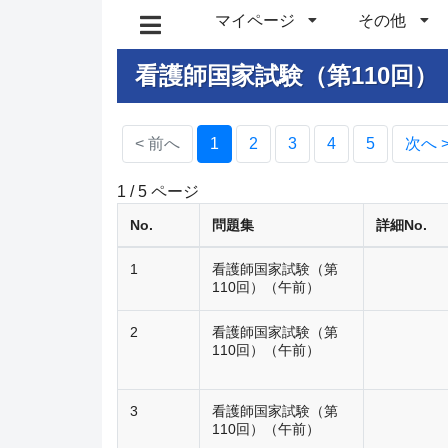
マイページ
その他
看護師国家試験（第110回）
(current)
< 前へ
1
2
3
4
5
次へ 
1 / 5 ページ
No.
問題集
詳細No.
1
看護師国家試験（第
110回）（午前）
2
看護師国家試験（第
110回）（午前）
3
看護師国家試験（第
110回）（午前）