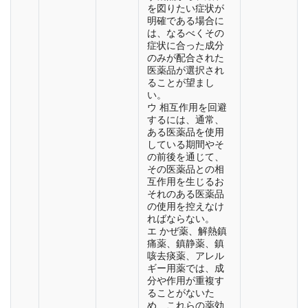
を図りたい症状が
明確である場合に
は、なるべくその
症状に合った成分
のみが配合された
医薬品が選択され
ることが望まし
い。
ウ 相互作用を回避
するには、通常、
ある医薬品を使用
している期間やそ
の前後を通じて、
その医薬品との相
互作用を生じるお
それのある医薬品
の使用を控えなけ
ればならない。
エ かぜ薬、解熱鎮
痛薬、鎮静薬、鎮
咳去痰薬、アレル
ギー用薬では、成
分や作用が重複す
ることがないた
め、これらの薬効