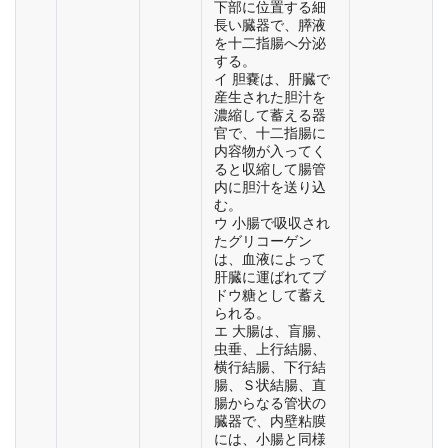
下部に位置する細
長い臓器で、膵液
を十二指腸へ分泌
する。
イ 胆嚢は、肝臓で
産生された胆汁を
濃縮して蓄える器
官で、十二指腸に
内容物が入ってく
ると収縮して腸管
内に胆汁を送り込
む。
ウ 小腸で吸収され
たグリコーゲン
は、血液によって
肝臓に運ばれてブ
ドウ糖として蓄え
られる。
エ 大腸は、盲腸、
虫垂、上行結腸、
横行結腸、下行結
腸、Ｓ状結腸、直
腸からなる管状の
臓器で、内壁粘膜
には、小腸と同様