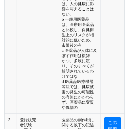
は、人の健康に影
響を与えることは
ない。
b 一般用医薬品
は、医療用医薬品
と比較し、保健衛
生上のリスクが相
対的に低いため、
市販後の有
c 医薬品が人体に及
ぼす作用は複雑、
かつ、多岐に渡
り、そのすべてが
解明されているわ
けではな
d 医薬品医療機器
等法では、健康被
害の発生の可能性
の有無にかかわら
ず、医薬品に変質
や異物の
2
登録販売
医薬品の副作用に
この
者試験
関する以下の記述