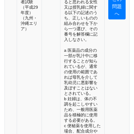
者試験
ると思われる女性
問題
（平成29
又は授乳婦に関す
年度）
る以下の記述のう
へ
（九州・
ち、正しいものの
沖縄エリ
組み合わせを下か
ア）
ら一つ選び、その
番号を解答欄に記
入しなさい。
a 医薬品の成分の
一部が乳汁中に移
行することが知ら
れているが、通常
の使用の範囲であ
れば母乳を介して
乳幼児に悪影響を
及ぼすことはない
とされている。
b 妊婦は、体の不
調を起こしやすい
ため、一般用医薬
品を積極的に使用
する必要がある。
c 便秘薬を使用した
場合、配合成分や