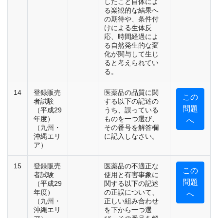
したこと自体によ
る楽観的な結果へ
の期待や、条件付
けによる生体反
応、時間経過によ
る自然発生的な変
化が関与して生じ
ると考えられてい
る。
14
登録販売
医薬品の品質に関
この
者試験
する以下の記述の
問題
（平成29
うち、誤っている
年度）
ものを一つ選び、
へ
（九州・
その番号を解答欄
沖縄エリ
に記入しなさい。
ア）
15
登録販売
医薬品の不適正な
この
者試験
使用と有害事象に
問題
（平成29
関する以下の記述
年度）
の正誤について、
へ
（九州・
正しい組み合わせ
沖縄エリ
を下から一つ選