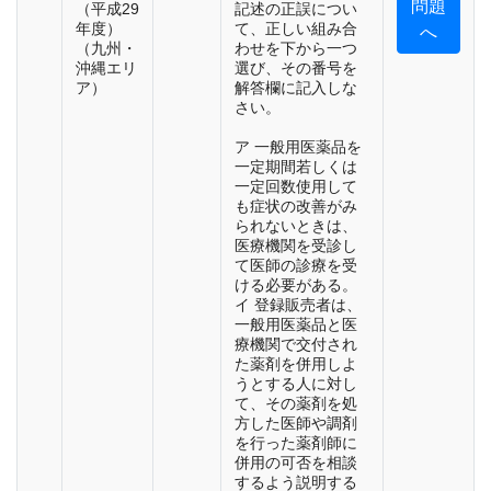
問題
（平成29
記述の正誤につい
年度）
て、正しい組み合
へ
（九州・
わせを下から一つ
沖縄エリ
選び、その番号を
ア）
解答欄に記入しな
さい。
ア 一般用医薬品を
一定期間若しくは
一定回数使用して
も症状の改善がみ
られないときは、
医療機関を受診し
て医師の診療を受
ける必要がある。
イ 登録販売者は、
一般用医薬品と医
療機関で交付され
た薬剤を併用しよ
うとする人に対し
て、その薬剤を処
方した医師や調剤
を行った薬剤師に
併用の可否を相談
するよう説明する