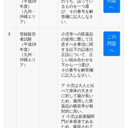
問題
（平成29
のうち、誤ってい
年度）
るものを一つ選
へ
（九州・
び、その番号を解
沖縄エリ
答欄に記入しなさ
ア）
い。
3
登録販売
小児等への医薬品
この
者試験
の使用に際して注
問題
（平成29
意すべき事項に関
年度）
する以下の記述の
へ
（九州・
正誤について、正
沖縄エリ
しい組み合わせを
ア）
下から一つ選び、
その番号を解答欄
に記入しなさい。
ア 小児は大人と比
べて身体の大きさ
に対して腸が長い
ため、服用した医
薬品の吸収率が相
対的に高い。
イ 小児は血液脳関
門が未発達である
ため、吸収されて