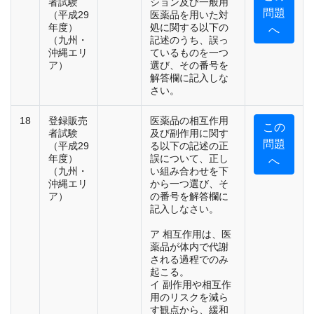
者試験
ション及び一般用
問題
（平成29
医薬品を用いた対
年度）
処に関する以下の
へ
（九州・
記述のうち、誤っ
沖縄エリ
ているものを一つ
ア）
選び、その番号を
解答欄に記入しな
さい。
18
登録販売
医薬品の相互作用
この
者試験
及び副作用に関す
問題
（平成29
る以下の記述の正
年度）
誤について、正し
へ
（九州・
い組み合わせを下
沖縄エリ
から一つ選び、そ
ア）
の番号を解答欄に
記入しなさい。
ア 相互作用は、医
薬品が体内で代謝
される過程でのみ
起こる。
イ 副作用や相互作
用のリスクを減ら
す観点から、緩和