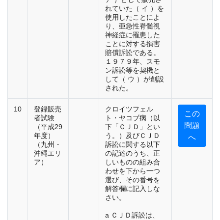
れていた（ イ ）を
使用したことによ
り、亜急性脊髄視
神経症に罹患した
ことに対する損害
賠償訴訟である。
１９７９年、スモ
ン訴訟等を契機と
して（ ウ ）が創設
された。
10
登録販売
クロイツフェル
この
者試験
ト・ヤコブ病（以
問題
（平成29
下「ＣＪＤ」とい
年度）
う。）及びＣＪＤ
へ
（九州・
訴訟に関する以下
沖縄エリ
の記述のうち、正
ア）
しいものの組み合
わせを下から一つ
選び、その番号を
解答欄に記入しな
さい。
a ＣＪＤ訴訟は、