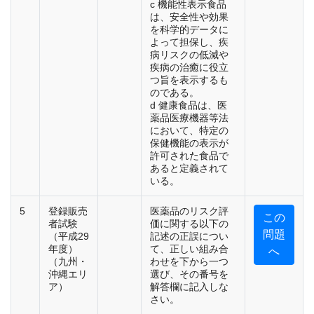
c 機能性表示食品
は、安全性や効果
を科学的データに
よって担保し、疾
病リスクの低減や
疾病の治癒に役立
つ旨を表示するも
のである。
d 健康食品は、医
薬品医療機器等法
において、特定の
保健機能の表示が
許可された食品で
あると定義されて
いる。
5
登録販売
医薬品のリスク評
この
者試験
価に関する以下の
問題
（平成29
記述の正誤につい
年度）
て、正しい組み合
へ
（九州・
わせを下から一つ
沖縄エリ
選び、その番号を
ア）
解答欄に記入しな
さい。