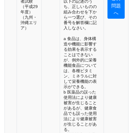
者試験
以下の記述のう
問題
（平成29
ち、正しいものの
年度）
組み合わせを下か
へ
（九州・
ら一つ選び、その
沖縄エリ
番号を解答欄に記
ア）
入しなさい。
a 食品は、身体構
造や機能に影響す
る効果を表示する
ことはできない
が、例外的に栄養
機能食品について
は、各種ビタミ
ン、ミネラルに対
して栄養機能の表
示ができる。
b 医薬品の誤った
使用法により健康
被害が生じること
があるが、健康食
品でも誤った使用
法により健康被害
が生じることがあ
る。