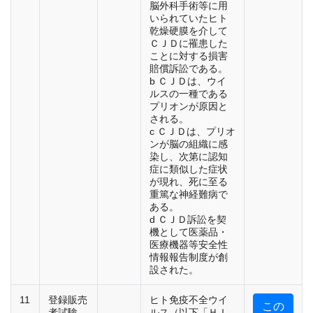
脳外科手術等に用
いられていたヒト
乾燥硬膜を介して
ＣＪＤに罹患した
ことに対する損害
賠償訴訟である。
b ＣＪＤは、ウイ
ルスの一種である
プリオンが原因と
される。
c ＣＪＤは、プリオ
ンが脳の組織に感
染し、次第に認知
症に類似した症状
が現れ、死に至る
重篤な神経難病で
ある。
d ＣＪＤ訴訟を契
機として医薬品・
医療機器等安全性
情報報告制度が創
設された。
11
登録販売
ヒト免疫不全ウイ
この
者試験
ルス（以下「ＨＩ