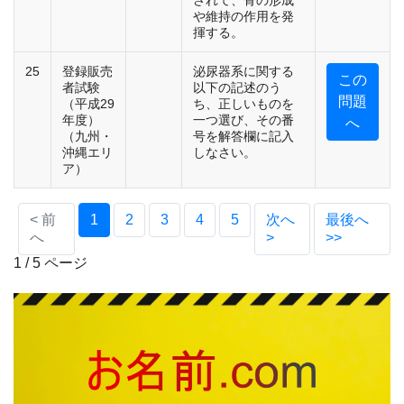
されて、骨の形成
や維持の作用を発
揮する。
25
登録販売
泌尿器系に関する
この
者試験
以下の記述のう
問題
（平成29
ち、正しいものを
年度）
一つ選び、その番
へ
（九州・
号を解答欄に記入
沖縄エリ
しなさい。
ア）
(current)
< 前
1
2
3
4
5
次へ
最後へ
へ
>
>>
1 / 5 ページ