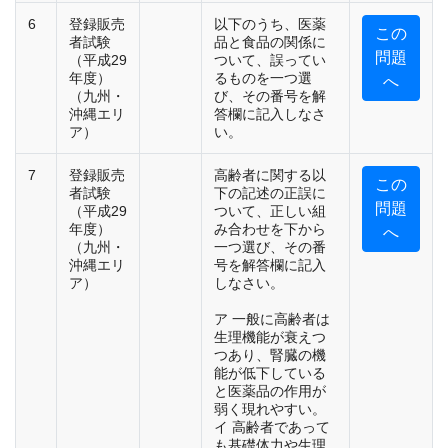
6
登録販売
以下のうち、医薬
この
者試験
品と食品の関係に
問題
（平成29
ついて、誤ってい
年度）
るものを一つ選
へ
（九州・
び、その番号を解
沖縄エリ
答欄に記入しなさ
ア）
い。
7
登録販売
高齢者に関する以
この
者試験
下の記述の正誤に
問題
（平成29
ついて、正しい組
年度）
み合わせを下から
へ
（九州・
一つ選び、その番
沖縄エリ
号を解答欄に記入
ア）
しなさい。
ア 一般に高齢者は
生理機能が衰えつ
つあり、腎臓の機
能が低下している
と医薬品の作用が
弱く現れやすい。
イ 高齢者であって
も基礎体力や生理