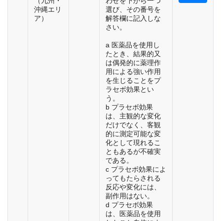
（九州・
わせを下から一つ
沖縄エリ
選び、その番号を
ア）
解答欄に記入しな
さい。
a 医薬品を使用し
たとき、結果的又
は偶発的に薬理作
用による強い作用
を生じることをプ
ラセボ効果とい
う。
b プラセボ効果
は、主観的な変化
だけでなく、客観
的に測定可能な変
化として現れるこ
ともあるが不確実
である。
c プラセボ効果によ
ってもたらされる
反応や変化には、
副作用はない。
d プラセボ効果
は、医薬品を使用