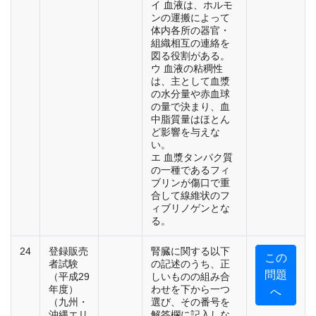
イ 血液は、ホルモ
ンの運搬によって
体内各所の器官・
組織相互の連絡を
図る役割がある。
ウ 血液の粘稠性
は、主として血漿
の水分量や赤血球
の量で決まり、血
中脂質量はほとん
ど影響を与えな
い。
エ 血漿タンパク質
の一種であるフィ
ブリンが傷口で重
合して線維状のフ
ィブリノゲンとな
る。
24
登録販売
腎臓に関する以下
この
者試験
の記述のうち、正
問題
（平成29
しいものの組み合
年度）
わせを下から一つ
へ
（九州・
選び、その番号を
沖縄エリ
解答欄に記入しな