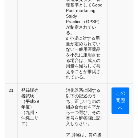
理基準としてGood
Post-marketing
Study
Practice（GPSP）
が制定されてい
る。
d 小児に対する用
量が定められてい
ない一般用医薬品
を小児に服用させ
る場合は、成人の
用量を減らして与
えることが推奨さ
れている。
21
登録販売
消化器系に関する
この
者試験
以下の記述のう
問題
（平成29
ち、正しいものの
年度）
組み合わせを下か
へ
（九州・
ら一つ選び、その
沖縄エリ
番号を解答欄に記
ア）
入しなさい。
ア 膵臓は、胃の後