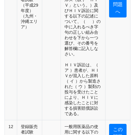
問題
（平成29
Ｖ」という。）及
年度）
びＨＩＶ訴訟に関
へ
（九州・
する以下の記述に
沖縄エリ
ついて、（ ）の
ア）
中に入れるべき字
句の正しい組み合
わせを下から一つ
選び、その番号を
解答欄に記入しな
さい。
ＨＩＶ訴訟は、（
ア ）患者が、ＨＩ
Ｖが混入した原料
（ イ ）から製造さ
れた（ ウ ）製剤の
投与を受けたこと
により、ＨＩＶに
感染したことに対
する損害賠償訴訟
である。
12
登録販売
一般用医薬品の使
この
者試験
用に関する以下の