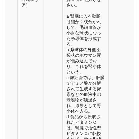
ア）
さい。
a 腎臓に入る動脈
は細かく枝分かれ
して、毛細血管が
小さな球状になっ
た糸球体を形成す
る。
b 糸球体の外側を
袋状のボウマン嚢
が包み込んでお
り、これを腎小体
という。
c 尿細管では、肝臓
でアミノ酸が分解
されて生成する尿
素などの血液中の
老廃物が濾過さ
れ、原尿として腎
小体へ入る。
d 食品から摂取さ
れたビタミンＣ
は、腎臓で活性型
ビタミンＣに転換