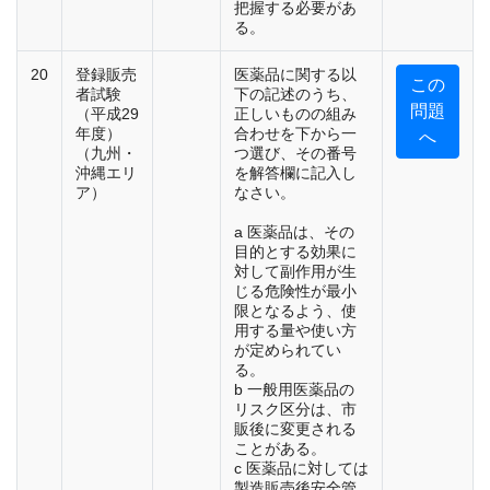
把握する必要があ
る。
20
登録販売
医薬品に関する以
この
者試験
下の記述のうち、
問題
（平成29
正しいものの組み
年度）
合わせを下から一
へ
（九州・
つ選び、その番号
沖縄エリ
を解答欄に記入し
ア）
なさい。
a 医薬品は、その
目的とする効果に
対して副作用が生
じる危険性が最小
限となるよう、使
用する量や使い方
が定められてい
る。
b 一般用医薬品の
リスク区分は、市
販後に変更される
ことがある。
c 医薬品に対しては
製造販売後安全管