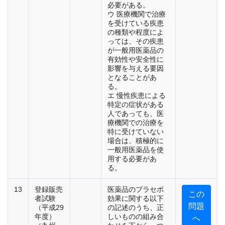
必要がある。
ウ 医療機関で治療
を受けている疾患
の種類や程度によ
っては、その疾患
が一般用医薬品の
有効性や安全性に
影響を与える要因
となることがあ
る。
エ 慢性疾患による
特定の症状がある
人であっても、医
療機関での治療を
特に受けていない
場合は、積極的に
一般用医薬品を使
用する必要があ
る。
13
登録販売
医薬品のプラセボ
この
者試験
効果に関する以下
問題
（平成29
の記述のうち、正
年度）
しいものの組み合
へ