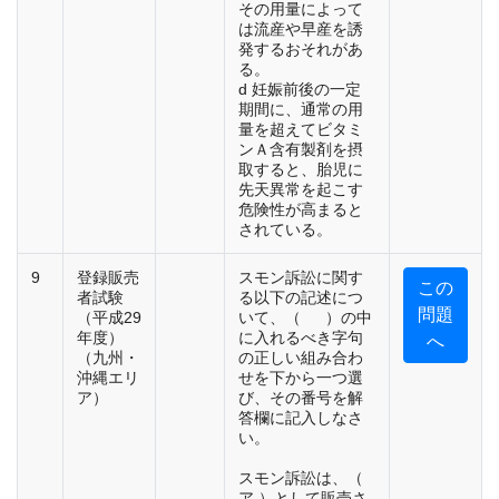
その用量によって
は流産や早産を誘
発するおそれがあ
る。
d 妊娠前後の一定
期間に、通常の用
量を超えてビタミ
ンＡ含有製剤を摂
取すると、胎児に
先天異常を起こす
危険性が高まると
されている。
9
登録販売
スモン訴訟に関す
この
者試験
る以下の記述につ
問題
（平成29
いて、（ ）の中
年度）
に入れるべき字句
へ
（九州・
の正しい組み合わ
沖縄エリ
せを下から一つ選
ア）
び、その番号を解
答欄に記入しなさ
い。
スモン訴訟は、（
ア ）として販売さ