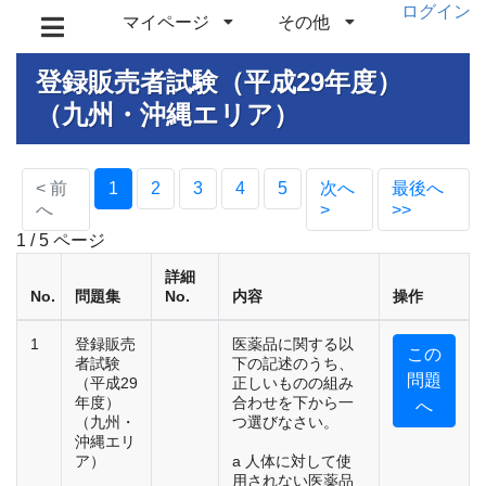
ログイン
マイページ
その他
登録販売者試験（平成29年度）
（九州・沖縄エリア）
(current)
< 前
1
2
3
4
5
次へ
最後へ
へ
>
>>
1 / 5 ページ
詳細
No.
問題集
No.
内容
操作
1
登録販売
医薬品に関する以
この
者試験
下の記述のうち、
問題
（平成29
正しいものの組み
年度）
合わせを下から一
へ
（九州・
つ選びなさい。
沖縄エリ
ア）
a 人体に対して使
用されない医薬品