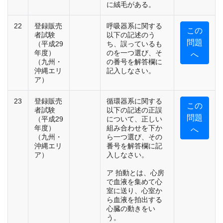
に絨毛がある。
22
登録販売
呼吸器系に関する
この
者試験
以下の記述のう
問題
（平成29
ち、誤っているも
年度）
のを一つ選び、そ
へ
（九州・
の番号を解答欄に
沖縄エリ
記入しなさい。
ア）
23
登録販売
循環器系に関する
この
者試験
以下の記述の正誤
問題
（平成29
について、正しい
年度）
組み合わせを下か
へ
（九州・
ら一つ選び、その
沖縄エリ
番号を解答欄に記
ア）
入しなさい。
ア 拍動とは、心房
で血液を集めて心
室に送り、心室か
ら血液を拍出する
心臓の動きをい
う。