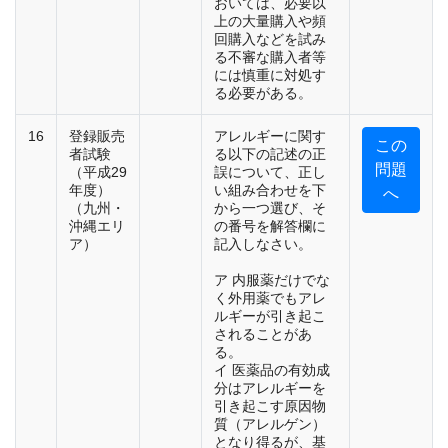
おいては、必要以
上の大量購入や頻
回購入などを試み
る不審な購入者等
には慎重に対処す
る必要がある。
16
登録販売
アレルギーに関す
この
者試験
る以下の記述の正
問題
（平成29
誤について、正し
年度）
い組み合わせを下
へ
（九州・
から一つ選び、そ
沖縄エリ
の番号を解答欄に
ア）
記入しなさい。
ア 内服薬だけでな
く外用薬でもアレ
ルギーが引き起こ
されることがあ
る。
イ 医薬品の有効成
分はアレルギーを
引き起こす原因物
質（アレルゲン）
となり得るが、基