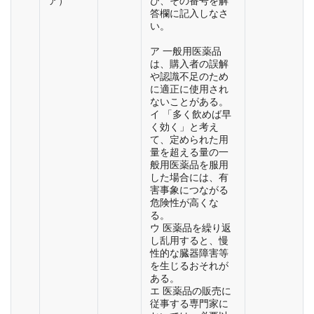
ア）
び、その番号を解
答欄に記入しなさ
い。
ア 一般用医薬品
は、購入者の誤解
や認識不足のため
に適正に使用され
ないことがある。
イ 「多く飲めば早
く効く」と考え
て、定められた用
量を超える量の一
般用医薬品を服用
した場合には、有
害事象につながる
危険性が高くな
る。
ウ 医薬品を繰り返
し乱用すると、慢
性的な臓器障害等
を生じるおそれが
ある。
エ 医薬品の販売に
従事する専門家に