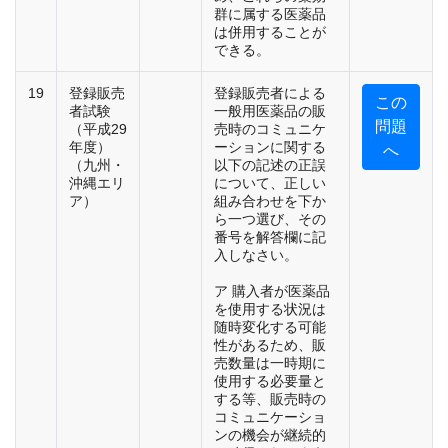
群に属する医薬品
は併用することが
できる。
19
登録販売
登録販売者による
この
者試験
一般用医薬品の販
問題
（平成29
売時のコミュニケ
年度）
ーションに関する
へ
（九州・
以下の記述の正誤
沖縄エリ
について、正しい
ア）
組み合わせを下か
ら一つ選び、その
番号を解答欄に記
入しなさい。
ア 購入者が医薬品
を使用する状況は
随時変化する可能
性があるため、販
売数量は一時期に
使用する必要量と
する等、販売時の
コミュニケーショ
ンの機会が継続的